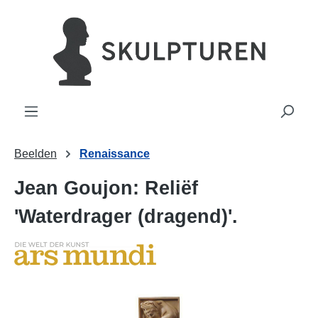
hoofdinhoud
Beelden
Renaissance
Jean Goujon: Reliëf
'Waterdrager (dragend)'.
Afbeeldingengalerij overslaan