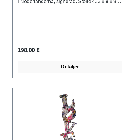
i Nederländerna, signerad. Storlek 33 x 9 x 9
cm (H/W/D). Vikt ca 0,6 kg. Levereras i en
presentförpackning.
198,00 €
Detaljer