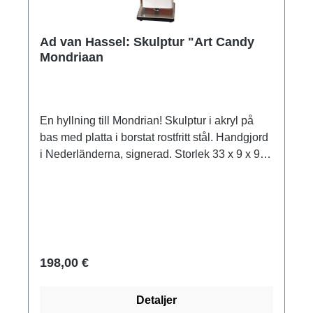
Ad van Hassel: Skulptur "Art Candy
Mondriaan
En hyllning till Mondrian! Skulptur i akryl på
bas med platta i borstat rostfritt stål. Handgjord
i Nederländerna, signerad. Storlek 33 x 9 x 9
cm (H/W/D). Vikt ca 0,6 kg. Levereras i en
presentförpackning.
198,00 €
Detaljer