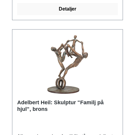
cm (h/w/d). Format sockel 10 x 14 x 12 cm
Detaljer
(h/w/d). Vikt ca 9,8 kg.
Adelbert Heil: Skulptur "Familj på
hjul", brons