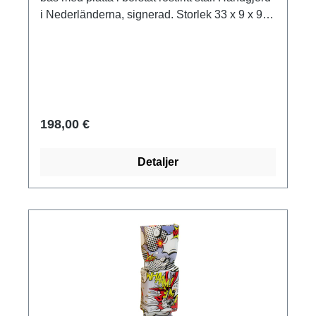
i Nederländerna, signerad. Storlek 33 x 9 x 9
cm (H/W/D). Vikt ca 0,6 kg. Levereras i en
presentförpackning.
198,00 €
Detaljer