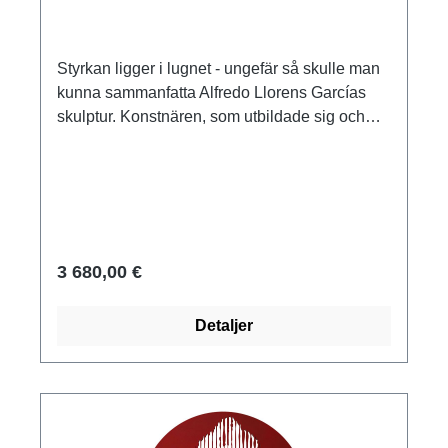
brons
Styrkan ligger i lugnet - ungefär så skulle man
kunna sammanfatta Alfredo Llorens Garcías
skulptur. Konstnären, som utbildade sig och
undervisade i Valencia, kombinerar en stor,
massiv noshörning med elegansen hos en
kvinnlig nakenbild, där den kvinnliga figuren
också är uppslukad av att läsa en bok med
stort lugn. Llorens Garcías enastående
skulpturala färdigheter uppmärksammades
3 680,00 €
redan i tidig ålder. Under nästan två decennier
ställde han dem till förfogande för den
Detaljer
internationellt kända porslinstillverkaren
LLadró i Valencia, samtidigt som han arbetade
som frilansande konstnär och utförde verk för
museer och offentliga platser. Skulpturen
vittnar inte bara om högsta