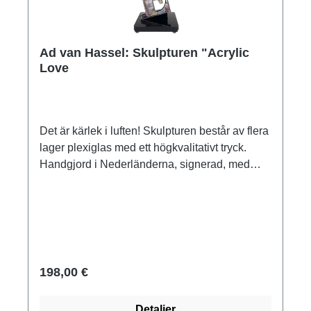
Ad van Hassel: Skulpturen "Acrylic
Love
Det är kärlek i luften! Skulpturen består av flera
lager plexiglas med ett högkvalitativt tryck.
Handgjord i Nederländerna, signerad, med
certifikat. Storlek 29 x 9 x 9 cm (H/W/D). Vikt ca
0,4 kg. Levereras i en presentförpackning.
198,00 €
Detaljer