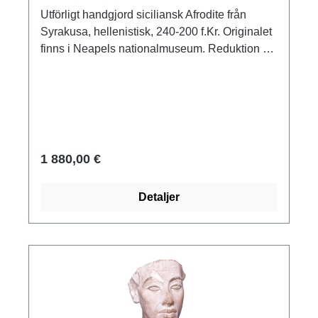
Utförligt handgjord siciliansk Afrodite från
Syrakusa, hellenistisk, 240-200 f.Kr. Originalet
finns i Neapels nationalmuseum. Reduktion av
högkvalitativ, väderbeständig gjuten sten.
Storlek 35 x 94 cm (B/H). Vikt ca 40 kg.
1 880,00 €
Detaljer