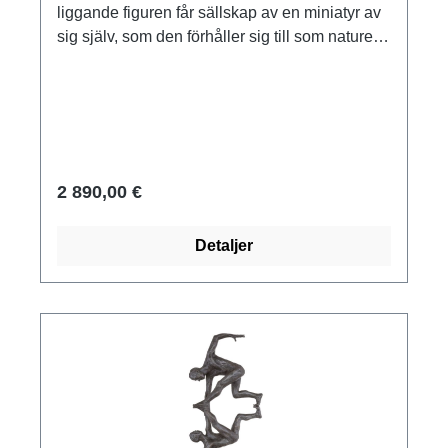
liggande figuren får sällskap av en miniatyr av
sig själv, som den förhåller sig till som naturen
till idealet: det är, säger konstnären, detta
verkliga jag som vägleder oss och bär oss vart
vi än sätter våra fötter. Skulptur i brons, gjuten
med tekniken för förlorat vax, mejslad och
patinerad för hand. Begränsad upplaga om 99
exemplar, numrerad och signerad. Storlek 24 x
2 890,00 €
29 x 12 cm (H/W/D). Vikt ca 3,45 kg.
Detaljer