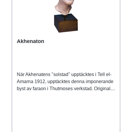
Akhenaton
När Akhenatens "solstad" upptäcktes i Tell el-
Amarna 1912, upptäcktes denna imponerande
byst av faraon i Thutmoses verkstad. Original:
Staatliche Museen zu Berlin - Preußischer
Kulturbesitz. Nya riket, 18:e dynastin, ca 1345
f.Kr. Polymer ars mundi museum replika gjuten
och målad för hand. Höjd med bas 35,5 cm.