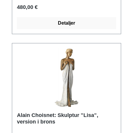
Musée du Louvre, Paris. Egypten, Nya riket,
480,00 €
18:e dynastin, ca 1345 f.Kr, målad kalksten.
Polymer ars mundi museum replika gjuten för
Detaljer
hand, höjd med marmorsockel 18 cm.
Alain Choisnet: Skulptur "Lisa",
version i brons