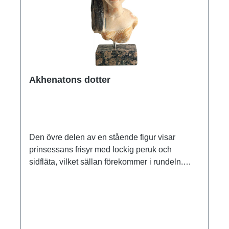
sin tro på ett liv efter döden i det välsignade
landet i väst. Där solen gick ner kunde Aton
inte existera som livets skapare och kunde inte
återuppväcka de döda. Förlusten av denna
viktiga trosgrund delade befolkningen i två
grupper. Våldsamma oroligheter utbröt mellan
Akhenatons dotter
anhängare och motståndare till den nya kulten
av solguden Aton. Först efter faraons död
återvände den gamla religionen till sitt
ursprung under Akhenatons son Tutankhamun.
Knappast någon annan farao har fascinerat
Den övre delen av en stående figur visar
och påverkat sin samtid och eftervärld så
prinsessans frisyr med lockig peruk och
mycket som Akhenaton. Porträtt av härskarens
sidfläta, vilket sällan förekommer i rundeln.
huvud med krona. Original: Museum August
Basen på den fint veckade dräkten till
Kestner Hanover. 18:e dynastin, ca 1360 f.Kr.,
Akhenatons dotter, som kan identifieras som
Amarna. 2-delad reduktion som polymer ars
Anches-en-pa-Aton, är fortfarande bevarad. En
mundi museum replika, gjuten för hand. Höjd
raffinerad ögonmakeup och en känsligt formad
med bas: 23,5 cm.
mun ger intryck av stiliserad elegans. Original: