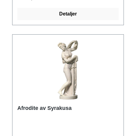
världsutgåva om 600 exemplar i
alabastermarmor, monterad på en svart träbas.
Detaljer
Storlek 60 x 75 x 33 cm.
Afrodite av Syrakusa