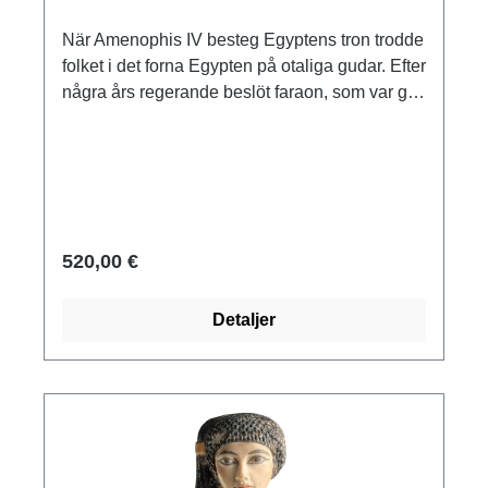
När Amenophis IV besteg Egyptens tron trodde
folket i det forna Egypten på otaliga gudar. Efter
några års regerande beslöt faraon, som var gift
med Nefertiti, att utse en ny, enda gud för sitt
land. Kulten av solguden Aton föddes, en
manifestation av Re, som skulle symbolisera
solskivan som källan till allt liv. Amenophis IV
förbjöd sitt folk att tro på de gamla gudarna och
kallade sig hädanefter Akhenaten ("den som
520,00 €
behagar Aton"). För den nya guden Aton
övergavs den gamla huvudstaden Thebe som
Detaljer
säte för det kungliga hovet och den nya,
glamorösa residensstaden Achet-Aton
grundades. I "Atons horisont", dagens Amarna,
byggdes magnifika tempel under bar himmel
för att ta emot de lugnande strålarna från Atons
sol. För människorna i det forntida Egypten
innebar den nya religionen att de fick ge upp