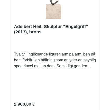
Adelbert Heil: Skulptur "Engelgriff"
(2013), brons
Två tvillingliknande figurer, arm på arm, ben på
ben, förblir i en hållning som antyder en osynlig
spegelaxel mellan dem. Samtidigt ger den
dock den på detta sätt skapade
dubbelskulpturen en silhuett som ofrivilligt för
tankarna till en pilbåge. Skulptur i fin brons,
ciselerad och patinerad. Gjuten för hand med
tekniken för förlorat vax. På sockel av kalksten.
Begränsad upplaga om 49 exemplar, numrerad
2 980,00 €
och signerad. Format inkl. sockel 53 x 22 x 10