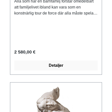
Alla som har en barnfamilj förstår omedelbart
att familjelivet ibland kan vara som en
konstnärlig tour de force där alla måste spela
sin roll.edition i brons, gjuten med tekniken
förlorat vax, mejslad och patinerad för hand.
Begränsad upplaga om 99 exemplar, numrerad
och signerad. Format 25 x 18 x 12 cm (H/W/D).
Vikt 1,95 kg.
2 580,00 €
Detaljer