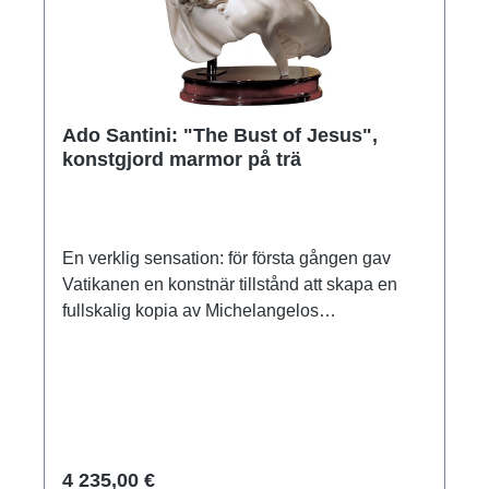
Ado Santini: "The Bust of Jesus",
konstgjord marmor på trä
En verklig sensation: för första gången gav
Vatikanen en konstnär tillstånd att skapa en
fullskalig kopia av Michelangelos
världsberömda Pieta. För Santini, som är känd
för sin speciella förmåga att modellera in i
minsta detalj, var detta uppfyllandet av en
livslång dröm. En mycket speciell
konstgjutning för älskare och kännare av
skulptur. Begränsad, signerad och numrerad
4 235,00 €