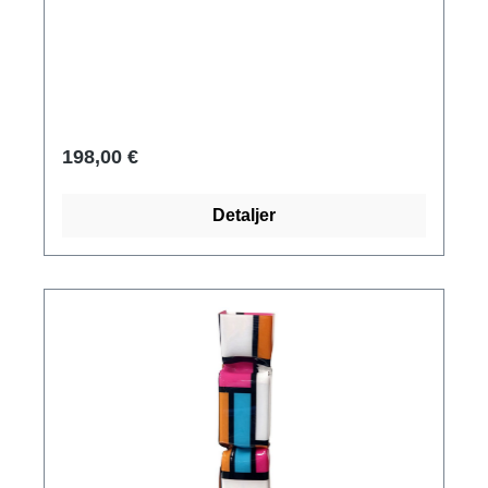
cm (H/W/D). Vikt ca 0,6 kg. Levereras i
presentförpackning.
198,00 €
Detaljer