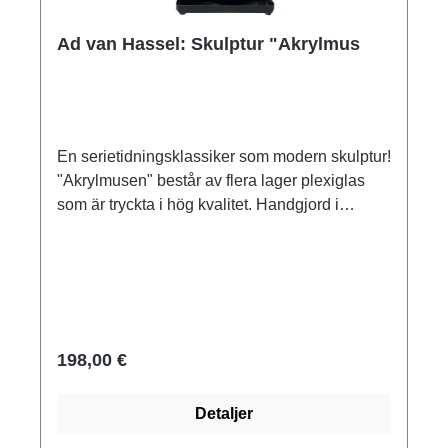
Ad van Hassel: Skulptur "Akrylmus
En serietidningsklassiker som modern skulptur!
"Akrylmusen" består av flera lager plexiglas
som är tryckta i hög kvalitet. Handgjord i
Nederländerna, signerad, med certifikat.
Storlek 24 x 15,5 x 6 cm (H/W/D). Vikt ca 0,5
kg. Levereras i en presentförpackning.
198,00 €
Detaljer