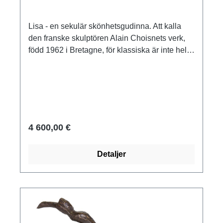
Lisa - en sekulär skönhetsgudinna. Att kalla
den franske skulptören Alain Choisnets verk,
född 1962 i Bretagne, för klassiska är inte helt
orimligt: Han gillar uppenbarligen att orientera
sina verk efter antikens klassiska estetik, att
utföra kroppsformer och draperingar i subtila
detaljer och på så sätt skapa, till exempel i sin
skulptur "Lisa", en hyllning till kvinnligheten
som - helt antikt - kan få henne att framstå
4 600,00 €
nästan som en skönhetsgudinna. Samtidigt är
det inte mindre uppenbart att "Lisa" är en helt
Detaljer
och hållet modern kvinna. Choisnet strävar
alltså inte bara efter perfekt utformad realism
och subtil sensualitet, utan hans "Lisa" utstrålar
också lugn och fattning, vilket kännetecknar
hans huvudperson som en stark och självsäker
personlighet. Edition i fin brons. Skulptur gjuten