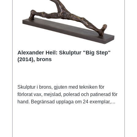
med tekniken för förlorat vax, patinerad och
polerad för hand. Begränsad upplaga om 199
exemplar, numrerad och signerad. Storlek 19,5
x 41,5 x 17 cm (B/H/D). Vikt 5,2 kg. ars mundi
exclusive edition.
Alexander Heil: Skulptur "Big Step"
(2014), brons
Skulptur i brons, gjuten med tekniken för
förlorat vax, mejslad, polerad och patinerad för
hand. Begränsad upplaga om 24 exemplar,
numrerad, signerad och försedd med gjuteriets
stämpel. Med numrerat äkthetsbevis och
certifikat för den begränsade upplagan. Storlek
inkl. bas 11 x 26 x 4,5 cm (h/w/d). Vikt ca 1,4