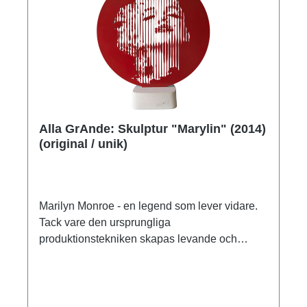
hantverksskicklighet utan också om subtil
humor: titeln "The Maid and the Unicorn"
förvandlar noshörningen till en "enhörning" och
anspelar på en mycket berömd avbildning på
en flamländsk matta från år 1500 (La Dame à
la licorne, Musée de Cluny, Paris).skulptur i fin
brons, gjuten med tekniken förlorat vax,
mejslad, polerad och patinerad för hand.
Alla GrAnde: Skulptur "Marylin" (2014)
Hämtad direkt från originalet. Begränsad
(original / unik)
upplaga om 20 exemplar, numrerad, signerad
och kontrollstämplad med gjuteriets och ars
mundis stämpel. Med numrerat äkthetscertifikat
och begränsningscertifikat. Format ca 25,5 x 39
Marilyn Monroe - en legend som lever vidare.
x 12,5 cm (h/w/d). Vikt ca 8 kg. ars mundi
Tack vare den ursprungliga
exclusive edition.
produktionstekniken skapas levande och
realistiska objekt med ett unikt samspel mellan
ljus och skugga, som ger en tredimensionell
effekt och för in en ständigt föränderlig livfullhet
i rummet.unikt föremål av aluminium,