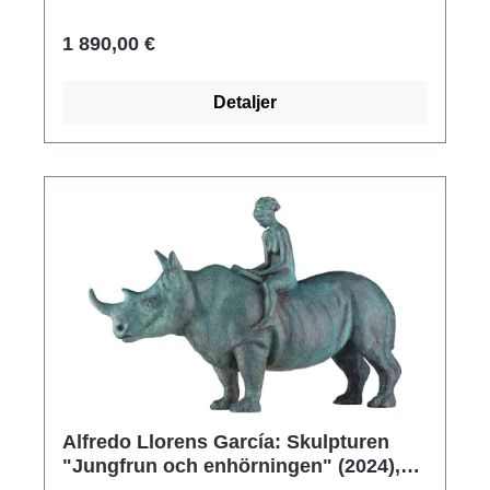
kg. ars mundi exklusiv utgåva.
1 890,00 €
Detaljer
Alfredo Llorens García: Skulpturen
"Jungfrun och enhörningen" (2024),