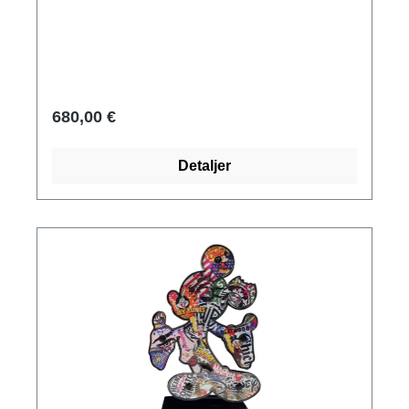
skänkte till Apollons helgedom som en
votivgåva. Original: Museum, Delphi, tidig
klassisk tid, ca 475 f.Kr. Polymer ars mundi
museum replika, gjuten för hand. Reduktion.
Handmålad och fint patinerad. Höjd inkl.
680,00 €
marmorbas: ca 34 cm.
Detaljer