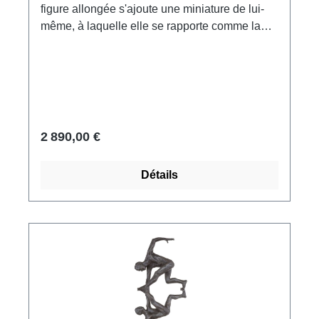
figure allongée s'ajoute une miniature de lui-
même, à laquelle elle se rapporte comme la
nature se rapporte à l'idéal : c'est, dit l'artiste,
ce véritable soi qui nous guide et qui nous
porte, où que nous mettions les pieds.
Sculpture en bronze, coulée à la cire perdue,
ciselée et patinée à la main. Edition limitée à
99 exemplaires, numérotés et signés. Format
2 890,00 €
24 x 29 x 12 cm (h/l/p). Poids env. 3,45 kg.
Détails