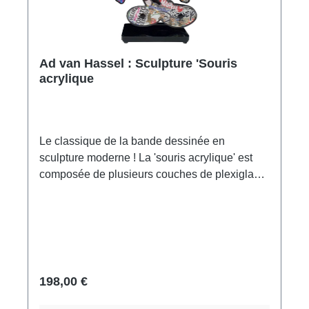
Ad van Hassel : Sculpture 'Souris
acrylique
Le classique de la bande dessinée en
sculpture moderne ! La 'souris acrylique' est
composée de plusieurs couches de plexiglas
imprimées de haute qualité. Fabriquée à la
main aux Pays-Bas, signée, avec certificat.
Format 24 x 15,5 x 6 cm (h/l/p). Poids : environ
0,5 kg. Livré dans un emballage cadeau.
198,00 €