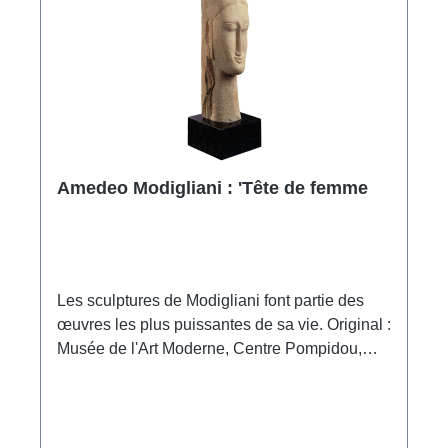
procédé de la cire perdue. Edition limitée à 125
exemplaires, signés et numérotés. Hauteur de
la sculpture 65 cm, poids env. 4,5 kg.
Amedeo Modigliani : 'Tête de femme
Les sculptures de Modigliani font partie des
œuvres les plus puissantes de sa vie. Original :
Musée de l'Art Moderne, Centre Pompidou,
Paris. Réplique polymère ars mundi du musée,
coulée à la main, patinée à la main. Hauteur,
socle en diabase inclus, 45,5 cm.