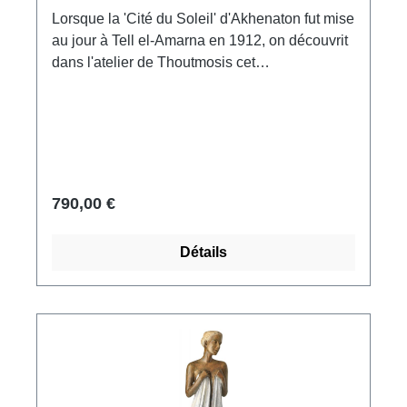
Lorsque la 'Cité du Soleil' d'Akhenaton fut mise
au jour à Tell el-Amarna en 1912, on découvrit
dans l'atelier de Thoutmosis cet
impressionnant buste du pharaon. Original :
Staatliche Museen zu Berlin - Preußischer
Kulturbesitz. Nouvel Empire, 18e dynastie,
vers 1345 av. J.-C. Réplique polymère ars
mundi du musée, moulée et peinte à la main.
Hauteur avec socle 35,5 cm.
790,00 €
Détails