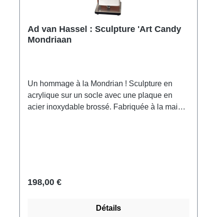
Ad van Hassel : Sculpture 'Art Candy
Mondriaan
Un hommage à la Mondrian ! Sculpture en
acrylique sur un socle avec une plaque en
acier inoxydable brossé. Fabriquée à la main
aux Pays-Bas, signée. Format 33 x 9 x 9 cm
(h/l/p). Poids environ 0,6 kg. Livré dans un
emballage cadeau.
198,00 €
Détails