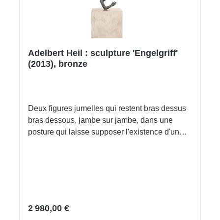
Adelbert Heil : sculpture 'Engelgriff'
(2013), bronze
Deux figures jumelles qui restent bras dessus
bras dessous, jambe sur jambe, dans une
posture qui laisse supposer l'existence d'un
axe de miroir invisible entre elles. Mais en
même temps, elle donne à la double sculpture
ainsi créée une silhouette qui fait
involontairement penser à un arc et à des
flèches. Sculpture en bronze fin, ciselé et
patiné. Coulé à la main selon le procédé de la
2 980,00 €
cire perdue. Sur un socle en pierre calcaire.