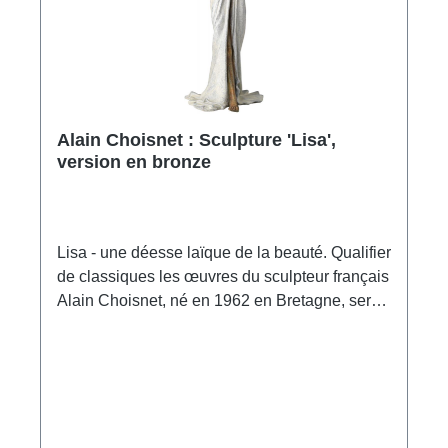
Alain Choisnet : Sculpture 'Lisa',
version en bronze
Lisa - une déesse laïque de la beauté. Qualifier
de classiques les œuvres du sculpteur français
Alain Choisnet, né en 1962 en Bretagne, serait
quelque peu justifié : Il est évident que ses
œuvres s'inspirent volontiers de l'esthétique
classique de l'Antiquité, qu'il exécute les
formes du corps et les drapés avec une subtile
précision des détails et qu'il crée ainsi, par
exemple dans sa sculpture 'Lisa', un hommage