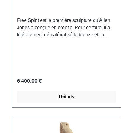
Free Spirit est la première sculpture qu'Allen
Jones a conçue en bronze. Pour ce faire, il a
littéralement dématérialisé le bronze et l'a
travaillé avec une légèreté qui nous laisse
bouche bée. L'artiste parvient à transmettre au
matériau la légèreté, l'insouciance, l'audace,
voire l'irrévérence envers toutes les
conventions. Free Spirit' fait appel à la fois à
l'intelligence et à l'émotion et procure un plaisir
6 400,00 €
visuel extraordinaire. Avec son pantalon ample
et décontracté, sa cravate tourbillonnante, son
Détails
profil stylisé et son chapeau - indécis s'il est
emporté par le vent ou posé en équilibre sur le
front - Free Spirit nous conquiert
immédiatement.Sculpture en bronze fin, patiné
et partiellement poli. Coulé à la main selon le