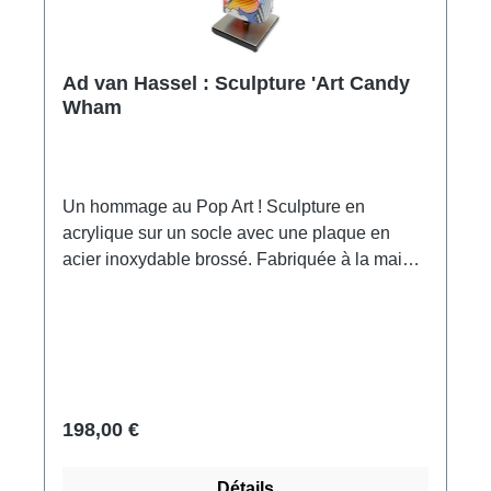
Ad van Hassel : Sculpture 'Art Candy
Wham
Un hommage au Pop Art ! Sculpture en
acrylique sur un socle avec une plaque en
acier inoxydable brossé. Fabriquée à la main
aux Pays-Bas, signée. Format 33 x 9 x 9 cm
(h/l/p). Poids environ 0,6 kg. Livré dans un
emballage cadeau.
198,00 €
Détails