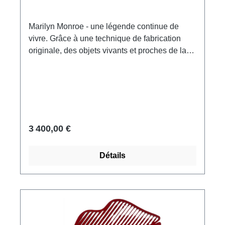
la fonderie et d'ars mundi. Avec certificat
d'authenticité et de limitation numéroté. Format
Marilyn Monroe - une légende continue de
env. 25,5 x 39 x 12,5 cm (h/l/p). Poids env. 8 kg.
vivre. Grâce à une technique de fabrication
Édition exclusive ars mundi.
originale, des objets vivants et proches de la
réalité sont créés avec un jeu d'ombre et de
lumière unique, produisant un effet
tridimensionnel et apportant une vitalité sans
cesse changeante dans la pièce.Pièce unique
en aluminium, découpée au jet d'eau, laquée
rouge et or, avec socle en fonte ArteStone,
3 400,00 €
signée à la main. Format 56 x 49 x 18 cm
(h/l/p). Poids env. 5 kg.
Détails