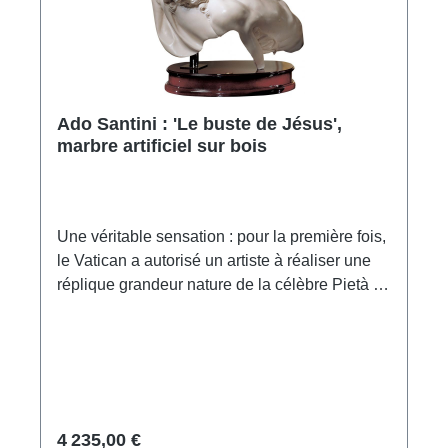
Ado Santini : 'Le buste de Jésus',
marbre artificiel sur bois
Une véritable sensation : pour la première fois,
le Vatican a autorisé un artiste à réaliser une
réplique grandeur nature de la célèbre Pietà de
Michel-Ange, en face à face. Pour Santini,
célèbre pour sa capacité particulière à modeler
jusque dans les moindres détails, c'est le rêve
de toute une vie qui s'est réalisé. Une fonte
d'art d'une qualité exceptionnelle pour les
amateurs et les connaisseurs de la sculpture.
4 235,00 €