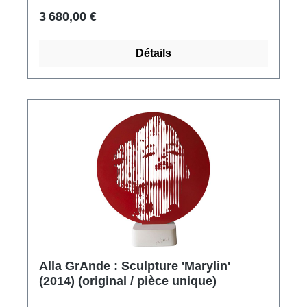
Llorens García ont été remarquées dès son
3 680,00 €
plus jeune âge. Pendant près de deux
décennies, il les a mises au service du
Détails
fabricant de porcelaine valencien de
renommée internationale LLadró, tout en
travaillant comme artiste indépendant et en
réalisant des œuvres pour des musées et des
espaces publics. La sculpture témoigne non
seulement d'une extrême habileté artisanale,
mais aussi d'un humour sous-jacent : le titre
'The Maid and the Unicorn' transforme le
rhinocéros en 'licorne' et fait allusion à une
représentation très célèbre sur un tapis de
Flandre datant de 1500 (La Dame à la licorne,
Musée de Cluny, Paris).Sculpture en bronze
fin, coulée à la cire perdue, ciselée, polie et
Alla GrAnde : Sculpture 'Marylin'
patinée à la main. Retiré directement de
(2014) (original / pièce unique)
l'original. Edition limitée à 20 exemplaires,
numérotés, signés et poinçonnés du cachet de