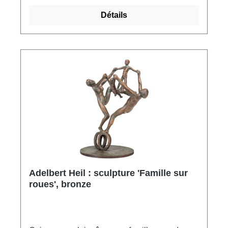
Edition limitée à 49 exemplaires, numérotés et
Détails
signés. Format y compris le socle 53 x 22 x 10
cm (h/l/p). Format du socle 10 x 14 x 12 cm
(h/l/p). Poids env. 9,8 kg.
Adelbert Heil : sculpture 'Famille sur
roues', bronze