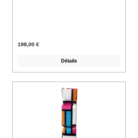
aux Pays-Bas, signée. Format 33 x 9 x 9 cm
(h/l/p). Poids environ 0,6 kg. Livré dans un
emballage cadeau.
198,00 €
Détails