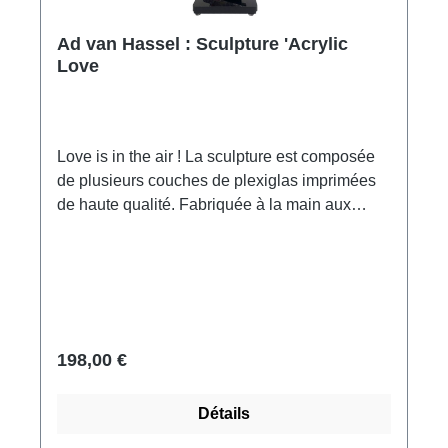
Ad van Hassel : Sculpture 'Acrylic
Love
Love is in the air ! La sculpture est composée
de plusieurs couches de plexiglas imprimées
de haute qualité. Fabriquée à la main aux
Pays-Bas, signée, avec certificat. Format 29 x
9 x 9 cm (h/l/p). Poids : environ 0,4 kg. Livré
dans un emballage cadeau.
198,00 €
Détails