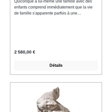
Quiconque a lui-même une famille avec des
enfants comprend immédiatement que la vie
de famille s'apparente parfois à une
performance artistique de haut niveau, dans
laquelle chacun doit apporter sa
contribution.Edition en bronze, coulé à la cire
perdue, ciselé et patiné à la main. Edition
limitée à 99 exemplaires, numérotés et signés.
Format 25 x 18 x 12 cm (h/l/p). Poids : 1,95 kg.
2 580,00 €
Détails