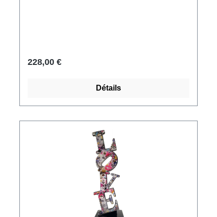
Museum, Londres. Néo-babylonien, vers 885
av. J.-C., pierre. Réplique polymère du musée
ars mundi, moulée à la main. Format 11 x 17
cm, avec socle moulé.
228,00 €
Détails