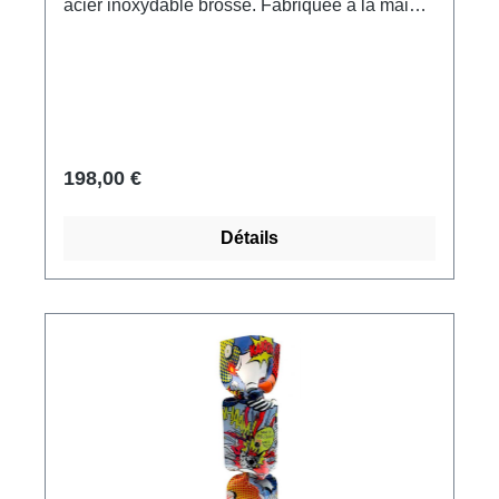
acier inoxydable brossé. Fabriquée à la main
aux Pays-Bas, signée. Format 33 x 9 x 9 cm
(h/l/p). Poids environ 0,6 kg. Livré dans un
emballage cadeau.
198,00 €
Détails