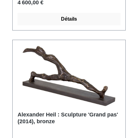
4 600,00 €
à la féminité, qui peut - tout à fait à l'antique - la
faire apparaître comme une déesse de la
Détails
beauté. Mais il est tout aussi évident que 'Lisa'
est une femme tout à fait moderne. Ainsi,
Choisnet ne vise pas seulement un réalisme
artisanal parfait et une sensualité subtile, sa
'Lisa' dégage également un calme et une
sérénité qui caractérisent sa protagoniste
comme une personnalité forte et sûre d'elle.
Édition en bronze fin. Sculpture coulée selon le
procédé de la cire perdue, patinée et polie à la
main. Edition limitée à 199 exemplaires,
numérotés et signés. Format 19,5 x 41,5 x 17
cm (L/H/P). Poids 5,2 kg. Édition exclusive ars
mundi.
Alexander Heil : Sculpture 'Grand pas'
(2014), bronze