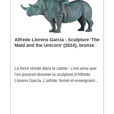
Alfredo Llorens García : Sculpture 'The
Maid and the Unicorn' (2024), bronze
La force réside dans le calme - c'est ainsi que
l'on pourrait résumer la sculpture d'Alfredo
Llorens García. L'artiste, formé et enseignant à
Valence, associe un grand rhinocéros massif à
l'élégance d'un nu féminin, la figure féminine
étant en outre plongée dans une grande
sérénité dans la lecture d'un livre. Les
capacités plastiques exceptionnelles de