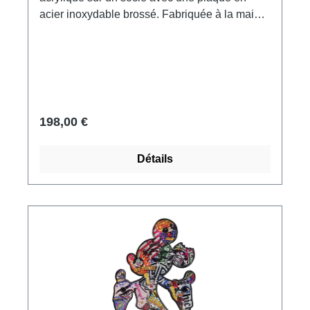
acier inoxydable brossé. Fabriquée à la main
aux Pays-Bas, signée. Format 33 x 9 x 9 cm
(h/l/p). Poids environ 0,6 kg. Livré dans un
emballage cadeau.
198,00 €
Détails