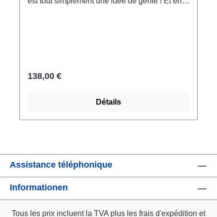
est tout simplement une idée de génie ! Et en
plus, c'est une bonne affaire : Nous avons
calculé le prix pour vous selon la formule
Einstein = tête pensante². Réplique polymère
ars mundi, moulée à la main. 12 x 16,5 cm (l/h).
138,00 €
Détails
Assistance téléphonique
Informationen
Tous les prix incluent la TVA plus les frais d'expédition
et