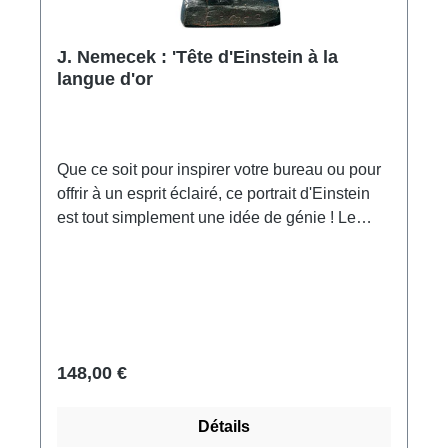
J. Nemecek : 'Tête d'Einstein à la
langue d'or
Que ce soit pour inspirer votre bureau ou pour
offrir à un esprit éclairé, ce portrait d'Einstein
est tout simplement une idée de génie ! Le
sculpteur tchèque a immortalisé le génie dans
sa pose la plus connue. La langue
effrontément tirée dit à tous les incrédules et
les sceptiques : 'Regardez, j'avais quand
même raison!' Réplique ars mundi en pâte
sélénite, moulée et peinte à la main. Les
148,00 €
irrégularités/fissures visibles dans la structure
de la surface correspondent au modèle
Détails
original. Format 12 x 15 x 12,5 cm (L/H/P).