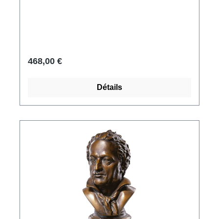
entier. Original : Musée égyptien. Réplique
polymère du musée ars mundi, dorée à la
main. Hauteur, socle compris : 22 cm.
468,00 €
Détails