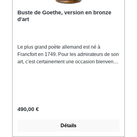
Buste de Goethe, version en bronze
d'art
Le plus grand poète allemand est né à
Francfort en 1749. Pour les admirateurs de son
art, c'est certainement une occasion bienvenue
de lui rendre un petit hommage. Édition
exclusive ars mundi en fonte synthétique
polymère avec finition en bronze. La tête de
caractère du poète classique allemand,
homme d'État et naturaliste Johann Wolfgang
von Goethe a été coulée à la main. Format 14 x
490,00 €
24 x 11 cm.
Détails