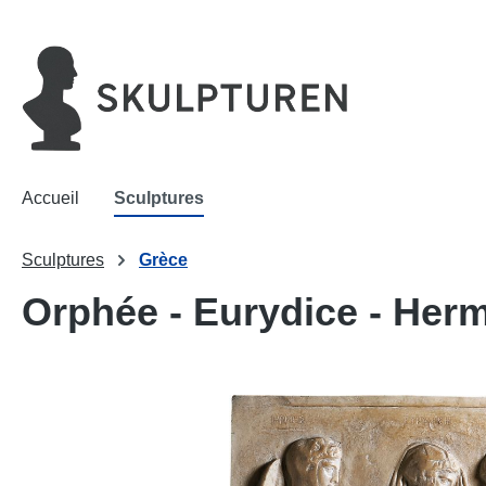
recherche
Passer à la navigation principale
Accueil
Sculptures
Sculptures
Grèce
Orphée - Eurydice - Her
Ignorer la galerie d'images