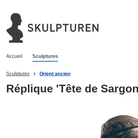
recherche
Passer à la navigation principale
Accueil
Sculptures
Sculptures
Orient ancien
Réplique 'Tête de Sargon 
Ignorer la galerie d'images