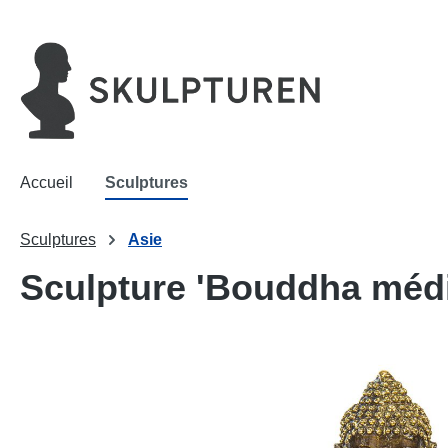
recherche
Passer à la navigation principale
Accueil
Sculptures
Sculptures
Asie
Sculpture 'Bouddha médit
Ignorer la galerie d'images