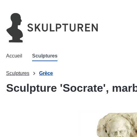
recherche
Passer à la navigation principale
Accueil
Sculptures
Sculptures
Grèce
Sculpture 'Socrate', marbr
Ignorer la galerie d'images