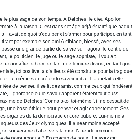
"
e le plus sage de son temps. A Delphes, le dieu Apollon
emple à la raison. C'est dans cet âge déjà éclairé que naquit
il avait de quoi s'équiper et s'armer pour participer, en tant
en tirant par exemple son ami Alcibiade, blessé, avec ses
 passé une grande partie de sa vie sur l'agora, le centre de
le politicien, le juge ou le sage sophiste, il voulait
e reconnaître le bien, en tant que lumière divine, en tant que
ale, ici positive, a d'ailleurs été construite pour la tragique
ter lui-même son prétendu savoir initial. Il appelait cette
ière de penser, il se fit des amis, comme ceux qui fondèrent
ate, l'ignorance ou le savoir apparent étaient tout aussi
 maxime de Delphes 'Connais-toi toi-même!', il ne cessait de
age, une base éthique pour penser et agir correctement. Ses
ar les organes de la démocratie encore pubère. Lui-même a
vainqueurs des Jeux olympiques. Il a néanmoins accepté
çon souveraine d'aller vers la mort l'a rendu immortel.
rate de notre époque ? En chacun de nous ! Laissez cet