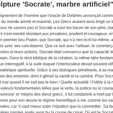
pture 'Socrate', marbre artificiel
enseignement de l'homme que l'oracle de Delphes annonçait comm
ts du monde animé et inanimé. Les Grecs avaient ainsi érigé un t
ous ne savons pas si Socrate a suivi les traces de son père, mais 
 il s'est montré résistant aux privations, prudent et courageux, 
premier lieu Platon, que Socrate, qui n'a rien écrit lui-même, a
avec ses concitoyens. Que ce soit avec l'artisan, le commerçant, 
ensées et leurs actions. Socrate était convaincu que la capacité d
ain. Dans le récit biblique de la création, la même idée fondament
terrogatif, à la suite duquel l'interlocuteur devait souvent réfu
étrique spirituelle. Grâce à ses dialogues pénétrants, à sa man
i des ennemis, dont il gênait la vanité et la carrière. Pour Socr
al quand il ne sait pas le bien ! Quelle actualité ! Fidèle à la
aleurs fondamentales telles que la vertu, la justice ou le cour
 jeunesse' et 'mépris des dieux grecs', il fut condamné à mort p
recevoir pour son œuvre le régime honorifique à vie, comme les 
les, car 'il vaut mieux subir l'injustice que la commettre'. Sa fa
rnières paroles après avoir bu la coupe de ciguë. Où est le Soc