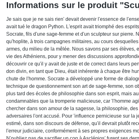
Informations sur le produit "Scul
Je sais que je ne sais rien' devait devenir l'essence de l'
avait tué le dragon Python. L'esprit avait triomphé des espri
Socrate, fils d'une sage-femme et d'un sculpteur sur pierre. N
qu'hoplite, à trois campagnes militaires, au cours desquelles
armes, du milieu de la mêlée. Nous savons par ses élèves, en 
vie des Athéniens, pour y mener des discussions approfondies 
découvrir ce qu'il y avait de juste et de correct dans leurs p
don divin, en tant que Dieu, était inhérente à chaque être hum
chute de l'homme. Socrate a développé une forme de dialogue in
technique de questionnement son art de sage-femme, son obst
plus tard des écoles de philosophie dans son esprit, mais auss
condamnables que la tromperie malicieuse, car 'l'homme agit m
chercher dans son amour de la sagesse, la philosophie, des v
adversaires l'ont accusé. Pour 'influence pernicieuse sur la
estimé, dans son discours de défense, qu'il devrait plutôt 
l'erreur judiciaire, conformément à ses propres exigences mora
N'oubliez pas de sacrifier un coq à Asclépios' furent ses de