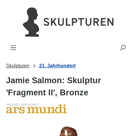
alt springen
Skulpturen
21. Jahrhundert
Jamie Salmon: Skulptur
'Fragment II', Bronze
Bildergalerie überspringen