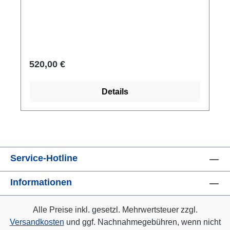
einem Pferd gezogene Kultwagen hat für die
Dänen heute den Rang eines
Nationalheiligtums. Original: Nationalmuseum
Kopenhagen. Reduktion. ars mundi Museums-
Replikat aus Metallguss. Die rechte
520,00 €
Sonnenscheibe ist teilvergoldet und
symbolisiert die Sonne, den Tag. Die linke
Details
Seite ist dunkel und symbolisiert die Nacht. 19
x 11,2 x 7,5 cm.
Service-Hotline
Informationen
Alle Preise inkl. gesetzl. Mehrwertsteuer zzgl.
Versandkosten
und ggf. Nachnahmegebühren, wenn nicht