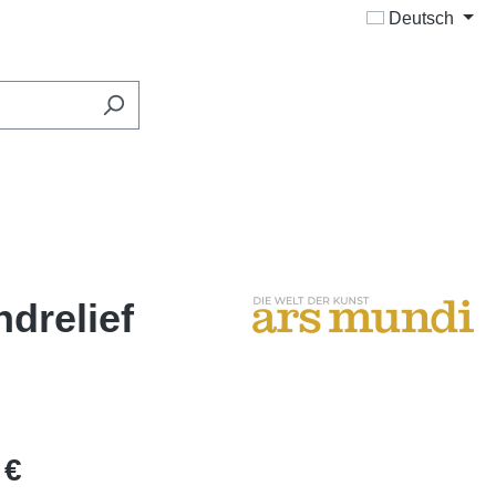
Deutsch
ndrelief
 €