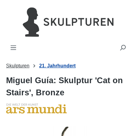
alt springen
Skulpturen
21. Jahrhundert
Miguel Guía: Skulptur 'Cat on
Stairs', Bronze
Bildergalerie überspringen