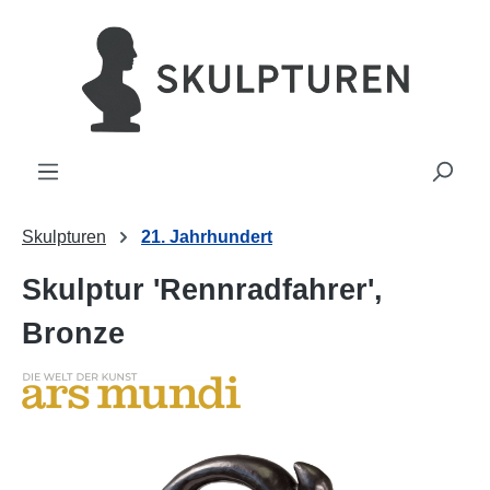
alt springen
Skulpturen
21. Jahrhundert
Skulptur 'Rennradfahrer',
Bronze
Bildergalerie überspringen