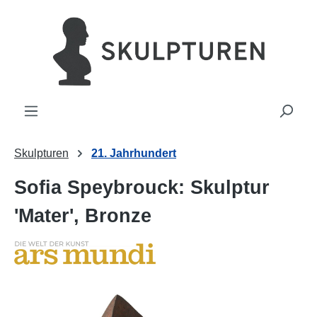
alt springen
Skulpturen
21. Jahrhundert
Sofia Speybrouck: Skulptur
'Mater', Bronze
Bildergalerie überspringen