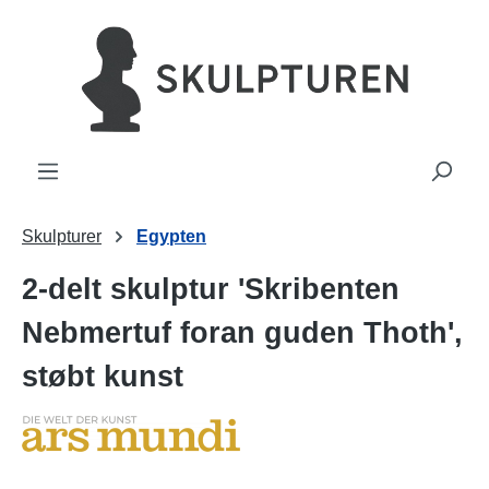
vedindhold
Skulpturer
Egypten
2-delt skulptur 'Skribenten
Nebmertuf foran guden Thoth',
støbt kunst