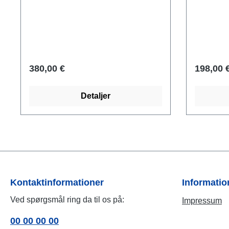
Staatliche Museen zu Berlin -
signeret. Størrelse 45 x 21 x 13 cm
Preußischer Kulturbesitz, elfenben.
(L x H x D). Vægt ca. 9 kg.
Museumskopi af polymer ars mundi,
støbt i hånden. Størrelse inkl. base
21 x 10 x 4,5 cm (h/w/d).
380,00 €
198,00 
Detaljer
Kontaktinformationer
Informati
Ved spørgsmål ring da til os på:
Impressum
00 00 00 00