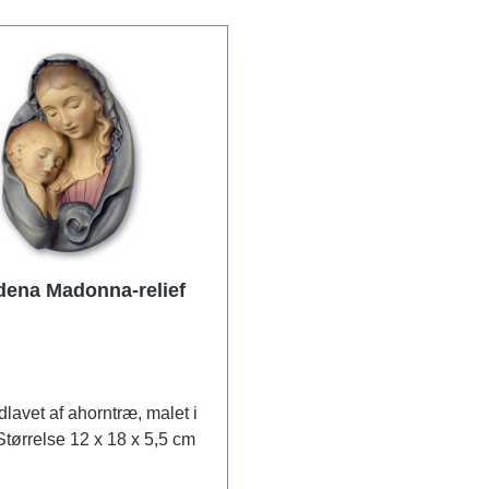
t og delvist forgyldt. Højde
Testamente til at skabe en 
hjørnescenerne i Det Sixti
Kapel i Rom. Den tredimen
realisering af dette globale
kunstværk fås eksklusivt h
mundi. Udgave i polymer
kunststøbning, forgyldt i h
med hamret metal. Med forn
messingstang og base af k
Højde 44,5 cm.
dena Madonna-relief
lavet af ahorntræ, malet i
tørrelse 12 x 18 x 5,5 cm