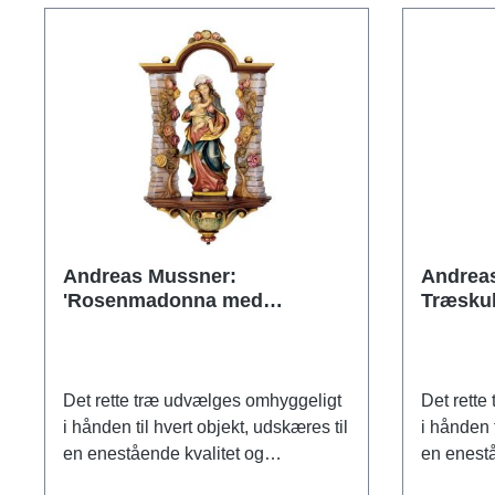
Andreas Mussner:
Andrea
'Rosenmadonna med
Træsku
rosenniche'
Det rette træ udvælges omhyggeligt
Det rette
i hånden til hvert objekt, udskæres til
i hånden t
en enestående kvalitet og
en enestå
håndmales derefter med stor
håndmales