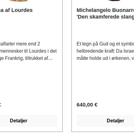
a af Lourdes
Michelangelo Buonarro
'Den skamferede slang
forgyldt støbt version
valfarter mere end 2
Et tegn på Gud og et symb
 mennesker til Lourdes i det
helbredende kraft: Da Israel
e Frankrig, tiltrukket af
måtte holde ud i ørkenen, v
 om den 14-årige
nogle, der talte imod Gud 
te Soubirous, som
Gud straffede tvivlerne me
iste sig for i 1858, og som
slangeplage, som resultered
til fødslen af den hellige
mange døde. Moses bad o
donnastatuen fra
og Gud bad ham om at form
en af det 20. århundrede
billede af en slange og sæt
€
640,00 €
trum for pilgrimsstedet.
en pæl. Den, der blev forgif
rarbejder fra Val Gardena
helbredt af slangens mystis
Detaljer
Detaljer
skåret madonnaen med
og hans tro. Michelangelo 
 fødderne i ahorntræ, som
denne scene fra Det Gaml