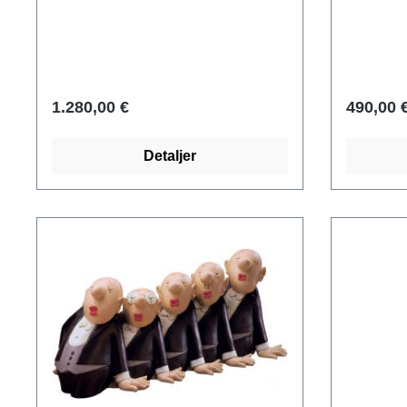
opmærksomhed på detaljerne.
opmærkso
Delikate bjergroser klatrer op ad
Rosen er
begge sider af denne storslåede
skønhed,
niche, som Andreas Mussner har
Rosenmad
designet til sin Rosenmadonna.
populære 
1.280,00 €
490,00 
Nichen er håndskåret i det fineste
Dolomitda
lindetræ, overdådigt bemalet og
håret. De
Detaljer
delvist forgyldt. Madonnaens højde
monument
30 cm, nichens størrelse 32 x 51 cm
madonna 
(B/H).
Merano. 
ahorn, ov
forgyldt.