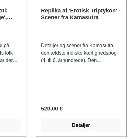
ti:
Replika af 'Erotisk Triptykon' -
e',
Scener fra Kamasutra
ol på
Detaljer og scener fra Kamasutra,
s folk
den ældste indiske kærlighedsbog
ar der
(4. til 6. århundrede). Den
og Moses.
ikonografiske skildring i dette
d en
mesterlige kunstværk svarer til den
e i, at
foreskrevne kanon. Original:
m nåde,
Laksmana Caturbhuja-templet,
e et
Candella-dynastiet, ca. 950 e.Kr.,
te det på
elfenben, privat samling. reduktion.
520,00 €
tet, blev
Polymer ars mundi museumsreplika
ke kraft
støbt i hånden, skalkalkstensbase,
Detaljer
brugte
højde med base 12 cm, bredde 38
e
cm.