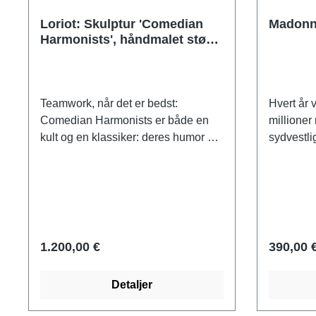
Loriot: Skulptur 'Comedian
Madonn
Harmonists', håndmalet støbt
version
Teamwork, når det er bedst:
Hvert år 
Comedian Harmonists er både en
millioner
kult og en klassiker: deres humor og
sydvestlig
charme, deres virtuositet og
historien
perfektion er stadig uovertruffen i
Bernadet
dag. Loriot portrætterer Comedian
Madonna v
Harmonists som et symbol på
var vidne 
venskab og harmoni - både
kilde. Ma
menneskeligt og musikalsk. Deres
begyndels
1.200,00 €
390,00 
passion for musik, deres sans for
udgør cen
humor og deres absolutte vilje til
Træskære
Detaljer
perfektion udgør det bånd, der
har hånd
holder dem sammen og skaber en
roser ved