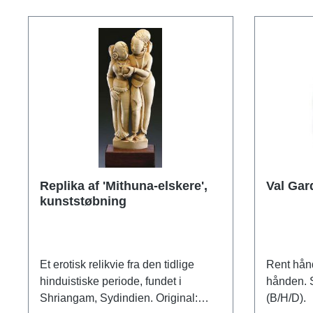
enhed ud af så mange forskellige
er bemale
karakterer, og på sin egen måde har
29 cm.
Loriot skabt et monument over det
legendariske ensemble. Med så
meget præcision, nærvær og esprit,
som kun en kunstner, der selv
mestrer underholdningsfaget på
højeste niveau, kan præstere.
Comedian Harmonists taler fra
hjertet til musikelskere, kunstelskere
og alle dem, hvis koncept for succes
Replika af 'Mithuna-elskere',
Val Gar
er baseret på vellykket samarbejde
kunststøbning
og finjustering.ars mundi tilbyder
eksklusivt Loriots Comedian
Harmonists i to udgaver: i fin bronze
eller i støbt kunst i Loriots originale
Et erotisk relikvie fra den tidlige
Rent hånd
farveskema.edition in Loriot's hand-
hinduistiske periode, fundet i
hånden. S
painted cast art. Begrænset oplag
Shriangam, Sydindien. Original:
(B/H/D).
på 980 eksemplarer, nummereret og