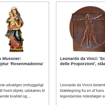
s Mussner:
Leonardo da Vinci: '
lptur 'Rosenmadonna'
delle Proporzioni', st
relief 'Kvinde'
 træ udvælges omhyggeligt
Leonardo da Vincis berømt
il hvert objekt, udskæres til
blæktegning fra en af hans
ende kvalitet og
legendariske notesbøger er
 derefter med stor
globalt symbol på fremskrid