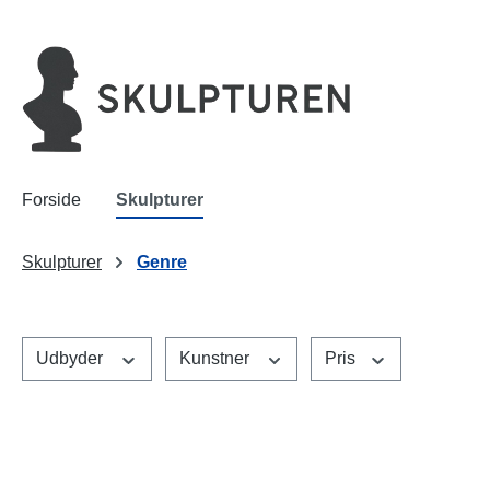
 søgning
Gå til hovednavigation
Forside
Skulpturer
Skulpturer
Genre
Udbyder
Kunstner
Pris