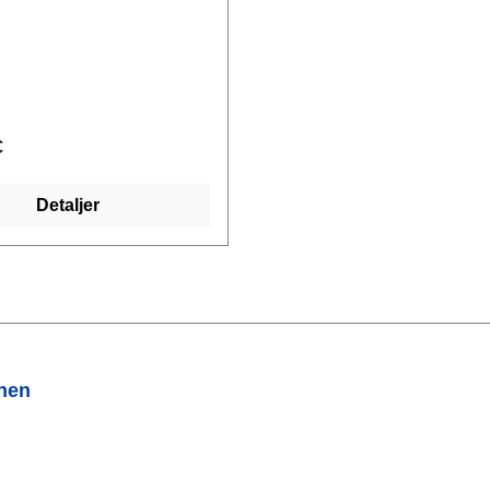
€
Detaljer
onen