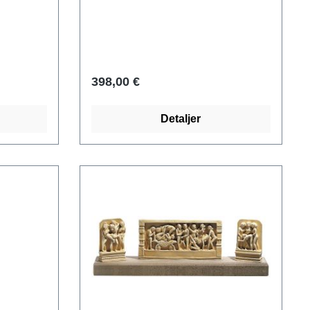
 hvorfor
Museum of Natural History, New
centrum
York. Museumskopi af polymer ars
res
mundi, støbt i hånden, fint forgyldt
en
metalstøbning. Højde inkl. base af
g! Det
diabas 18 cm.
398,00 €
 er et
rd.
Detaljer
d en fin
 tekst på
 x 3,5 cm.