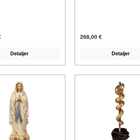
mhed på detaljerne.
videnskab og medicin. Men
 et gammelt symbol på
skal en mand altid være i 
 smerte og kærlighed.
for videnskaben? Her er vo
onnaen er en af de mest
kvindelige modstykke til d
fremstillinger af
selvbevidste kvinde af i da
€
268,00 €
len og har en rød rose i
stående relief fra ars mundi
n 1,60 meter høje
blikfang på ethvert skrivebo
Detaljer
Detaljer
ale version af denne
Polymer, støbt i hånden me
findes i rosenhaven nær
bronzepatina, med signeret
Håndskåret sycamore
bagsiden, størrelse 16 x 17
erdådigt bemalet og delvist
 Højde 30 cm.