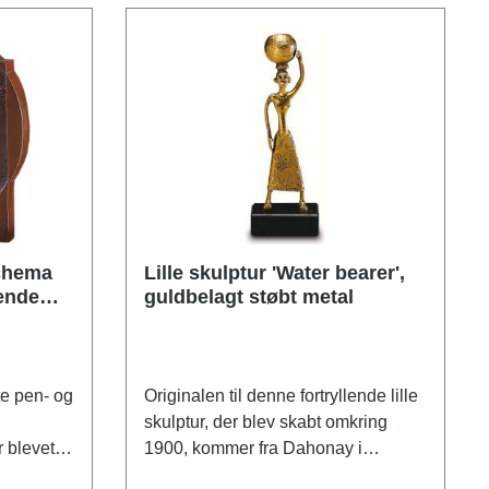
Schema
Lille skulptur 'Water bearer',
ående
guldbelagt støbt metal
e pen- og
Originalen til denne fortryllende lille
skulptur, der blev skabt omkring
 blevet et
1900, kommer fra Dahonay i
t,
Vestafrika. Original: American