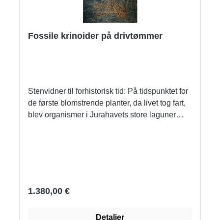
Fossile krinoider på drivtømmer
Stenvidner til forhistorisk tid: På tidspunktet for
de første blomstrende planter, da livet tog fart,
blev organismer i Jurahavets store laguner
omdannet til mineraler, naturlige kunstværker
og stenvidner til gamle samfund. Studiet af
dem dannede grundlag for evolutionær
forskning. Vores trofaste gengivelser af
berømte og unikke fossiler giver dig et dybt
indblik i livet i den oprindelige verden. Fastgjort
1.380,00 €
til flydende træstammer svajede de
blomsterformede dyr, som hører til pighuderne,
Detaljer