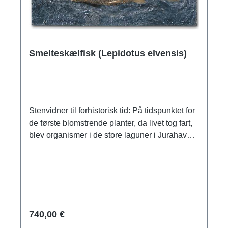
Smelteskælfisk (Lepidotus elvensis)
Stenvidner til forhistorisk tid: På tidspunktet for
de første blomstrende planter, da livet tog fart,
blev organismer i de store laguner i Jurahavet
omdannet til mineraler, til naturlige kunstværker
og stenvidner til gamle samfund. Studiet af
dem dannede grundlag for evolutionær
forskning. Vores trofaste gengivelser af
berømte og unikke fossiler giver dig et dybt
indblik i livet i urverdenen. Benfisken Lepidotus
740,00 €
var udbredt over hele verden i mesozoikum og