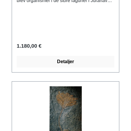
blev organismer i de store laguner i Jurahavet
omdannet til mineraler, til naturlige kunstværker
og stenvidner til gamle samfund. Studiet af
dem dannede grundlag for evolutionær
forskning. Vores trofaste gengivelser af
berømte og unikke fossiler giver dig et dybt
indblik i livet i urverdenen. Ichthyosauren, som
1.180,00 €
nedstammer fra landlevende krybdyr, var op til
4 meter lang. Originalen blev fundet i
Detaljer
nærheden af Holzmaden/Württemberg. Skifer,
ca. 170 millioner år gammel. Museumskopi af
polymer ars mundi, støbt i hånden. Størrelse
122 x 40 cm, med ophængningsanordning.
Vægt ca. 25 kg.