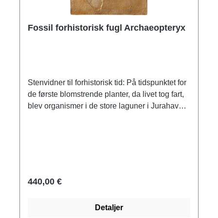
Fossil forhistorisk fugl Archaeopteryx
Stenvidner til forhistorisk tid: På tidspunktet for
de første blomstrende planter, da livet tog fart,
blev organismer i de store laguner i Jurahavet
omdannet til mineraler, til naturlige kunstværker
og stenvidner til gamle samfund. Studiet af
dem dannede grundlag for evolutionær
forskning. Vores trofaste gengivelser af
berømte og unikke fossiler giver dig et dybt
indblik i livet i urverdenen. Original:
440,00 €
Forhistorisk tid, ca. 150 millioner år gammel,
Naturhistorisches Museum, Berlin. Den
Detaljer
smukkeste og bedst bevarede forhistoriske fugl