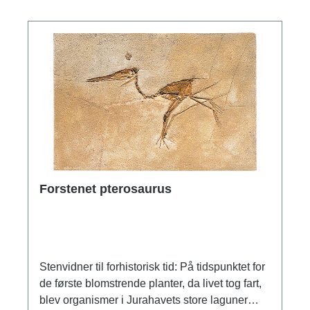
kæber til langsom forfølgelse og hurtig fangst
af bytte. Øvre jura Kimmeridgian; alder ca. 150-
140 millioner år. Fundsted: Cerin,
departementet Ain/det østlige Frankrig.
Original: Privat samling, kalksten. Trofast
gengivelse i stenmasse, patineret. Størrelse 47
x 25 cm.
Forstenet pterosaurus
Stenvidner til forhistorisk tid: På tidspunktet for
de første blomstrende planter, da livet tog fart,
blev organismer i Jurahavets store laguner