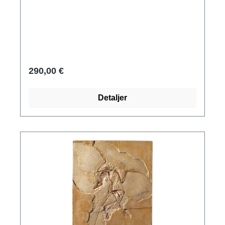
omdannet til mineraler, naturlige kunstværker
og stenvidner til gamle samfund. Studiet af
dem dannede grundlag for evolutionær
forskning. Vores trofaste gengivelser af
berømte og unikke fossiler giver dig et dybt
indblik i livet i urverdenen. Denne flyveøgle,
290,00 €
som levede indtil slutningen af kridttiden,
havde et meget luftigt skelet, fløj sandsynligvis
Detaljer
som en flagermus og levede af krinoider,
hakkedyr, små fisk og insekter. Original:
Bürgermeister-Müller-Museum, Solnhofen.
Hvid jura (Malm), ca. 145 millioner år gammel.
Kalksten. Polymer ars mundi museumsreplika
støbt i hånden, beklædt med filt på bagsiden; 2
ophængningsstropper. Størrelse 35 x 20 cm.