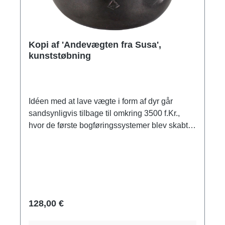
Kopi af 'Andevægten fra Susa',
kunststøbning
Idéen med at lave vægte i form af dyr går
sandsynligvis tilbage til omkring 3500 f.Kr.,
hvor de første bogføringssystemer blev skabt,
hvilket i sidste ende førte til opfindelsen af
skriften i Orienten. Stenvægte i form af ænder
var almindelige blandt babylonierne og
elamitterne. Original: Sort kalksten, Susa,
Altelamien, ca. 2000 f.Kr., Musée du Louvre
(SB 9330), Paris. Kopi lavet af harpiks. Med
128,00 €
ægthedscertifikat. Størrelse 8 x 6,5 x 10 cm
(h/b/d). Vægt ca. 0,3 kg.