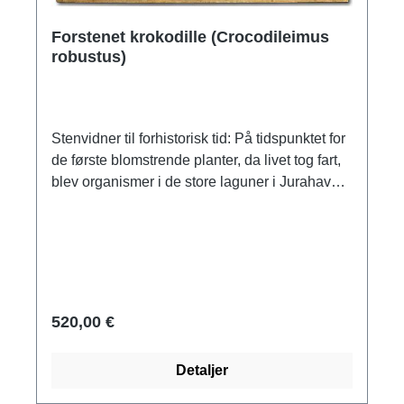
Forstenet krokodille (Crocodileimus
robustus)
Stenvidner til forhistorisk tid: På tidspunktet for
de første blomstrende planter, da livet tog fart,
blev organismer i de store laguner i Jurahavet
omdannet til mineraler, til naturlige kunstværker
og stenvidner til gamle samfund. Studiet af
dem dannede grundlag for evolutionær
forskning. Vores trofaste gengivelser af
berømte og unikke fossiler giver dig et dybt
indblik i livet i urverdenen. Dette fossil med tykt
520,00 €
hudpanser viser meget tydeligt, at krokodiller
stort set ikke har ændret sig siden juratiden:
Detaljer
Deres kendetegn - lang krop, korte ben,
fladtrykte kranier og skarpe tænder i kraftige