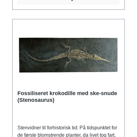
i det schwäbiske Lias-hav med deres
filigranagtige bægerblade. Original: Privat
ejendom. Sted for opdagelse:
Holzmaden/Württemberg. Jura Lias epsilon.
Skifer, ca. 170 millioner år gammel.
Museumskopi af ars mundi i polymer, støbt i
hånden. Størrelse 61,5 x 108,5 cm, med
ophængningsanordning. Vægt ca. 31 kg.
Fossiliseret krokodille med ske-snude
(Stenosaurus)
Stenvidner til forhistorisk tid: På tidspunktet for
de første blomstrende planter, da livet tog fart,