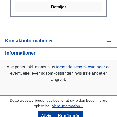
blev næsten 2 meter lang. Dens slående
Detaljer
perlemorsagtige glans kom fra ganoid, som
blev aflejret på de stærke skæl, mens den
voksede. De knaplignende tænder - kendt som
paddehatte i middelalderens folklore - blev
sandsynligvis brugt til at knække
muslingeskaller. Jura/Lias, for ca. 170 millioner
Kontaktinformationer
år siden. Sted for opdagelse: Holzmaden.
Informationen
Original: Skifer. Naturlig replika i stenmasse,
patineret. Størrelse 97 x 43 cm.
Alle priser inkl. moms plus
forsendelsesomkostninger
og
eventuelle leveringsomkostninger, hvis ikke andet er
angivet.
Dette websted bruger cookies for at sikre den bedst mulige
oplevelse.
Mere information...
Afvis
Konfigurér