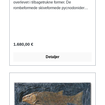
overlevet i tilbagetrukne former. De
rombeformede skiveformede pycnodonider
havde et rigt tandsæt. Original: Bürgermeister-
Müller-Museum Solnhofen. Hvid jura / Malm.
Museumskopi af polymer ars mundi, støbt i
hånden, med kalkstenseffekt. Størrelse 102 x
73 cm (B/H) med ophængningsanordning.
1.680,00 €
Detaljer