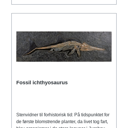
blev udgravet i Bayern. Museumskopi af ars
mundi i polymer, støbt i hånden. Den
omhyggeligt skabte replika med kalkstenseffekt
er et meget dekorativt vidnesbyrd om tiden for
150 millioner år siden. Størrelse 37 x 46 cm,
med ophængningsanordning. Vægt ca. 10 kg.
Fossil ichthyosaurus
Stenvidner til forhistorisk tid: På tidspunktet for
de første blomstrende planter, da livet tog fart,