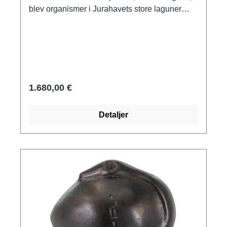
blev organismer i Jurahavets store laguner
omdannet til mineraler, naturlige kunstværker
og stenvidner til gamle samfund. Studiet af
dem dannede grundlag for evolutionær
forskning. Vores trofaste gengivelser af
berømte og unikke fossiler giver dig et dybt
indblik i livet i den oprindelige verden.
1.680,00 €
Vidnesbyrd om en fortid, der går 170 millioner
år tilbage. Original: kalksten, i privat eje.
Detaljer
Polymer ars mundi museum replika støbt i
hånden. Størrelse 159 x 55 cm, med
ophængningsanordning.