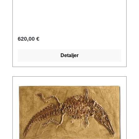
og stenvidner til gamle samfund. Studiet af
dem dannede grundlag for evolutionær
forskning. Vores trofaste gengivelser af
berømte og unikke fossiler giver dig et dybt
indblik i livet i den oprindelige verden. Denne
620,00 €
blæksprutteart har fået sit navn Ammonite eller
Ammons horn - opkaldt efter den egyptiske gud
Detaljer
Ammons vædderhorn - på grund af sin
ekstremt dekorative ydre skal, som minder om
et sneglehus. Arten hybonotum af slægten
Hybonoticeras (dorsalhorn) med den
karakteristiske brede spiral er hovedfossilet for
Solnhofen-formationen. Jura/Malm ca. 150
millioner år. Original: Privat samling, kalksten.
Trofast gengivelse i stenmasse, patineret.
Format 40 x 50.