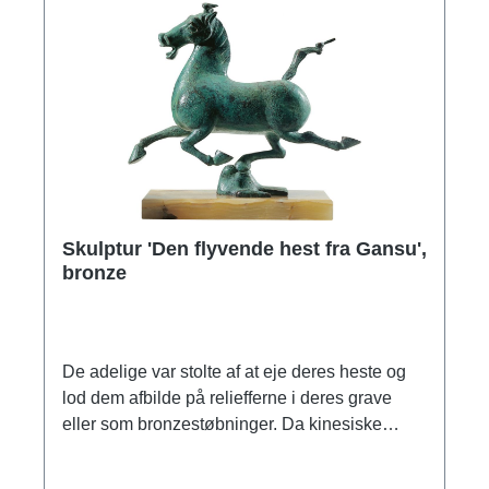
Skulptur 'Den flyvende hest fra Gansu',
bronze
De adelige var stolte af at eje deres heste og
lod dem afbilde på reliefferne i deres grave
eller som bronzestøbninger. Da kinesiske
arkæologer i 1969 åbnede en Han-generals
grav nær Wuwei i Gansu-provinsen langs den