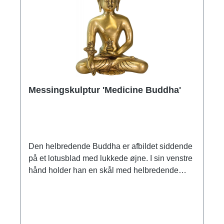
Messingskulptur 'Medicine Buddha'
Den helbredende Buddha er afbildet siddende
på et lotusblad med lukkede øjne. I sin venstre
hånd holder han en skål med helbredende
nektar. I højre hånd holder han en myrobalan-
gren, hvis frugt kan neutralisere de indre gifte
som grådighed, had og vildfarelse. Den
detaljerede figur af skinnende messing