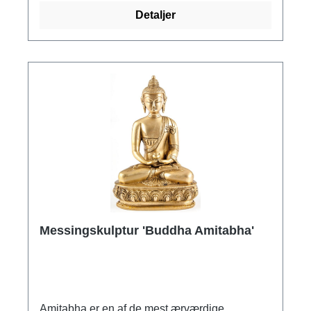
sort diabasbase. Størrelse 12 x 11 x 12 cm
Detaljer
(b/h/d). Højde med sokkel 38 cm.
Messingskulptur 'Buddha Amitabha'
Amitabha er en af de mest ærværdige