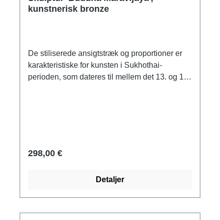
kunstnerisk bronze
De stiliserede ansigtstræk og proportioner er
karakteristiske for kunsten i Sukhothai-
perioden, som dateres til mellem det 13. og 15.
århundrede. Et kendetegn ved denne stil er
mara-stillingen i afbildninger af Buddha.
Original: Bronze, 15. århundrede, Sukhothai-
regionen, Thailand, Musée des Arts asiatiques-
Guimet (MG 18319), Paris. Kopi lavet af
håndpatineret harpiks med bronzeret overflade.
298,00 €
Med ægthedscertifikat. Størrelse 35 x 22 x 13
cm (h/b/d). Vægt 3,3 kg.
Detaljer