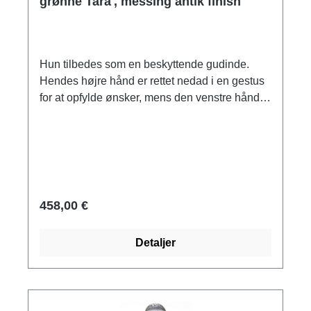
grønne Tara', messing antik finish
Hun tilbedes som en beskyttende gudinde.
Hendes højre hånd er rettet nedad i en gestus
for at opfylde ønsker, mens den venstre hånd
viser en gestus for at give beskyttelse. Antik
grøn messing. Størrelse 36 x 21 x 16 cm
(h/b/d). Vægt 3,7 kg.
458,00 €
Detaljer