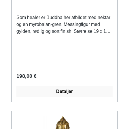
Som healer er Buddha her afbildet med nektar
og en myrobalan-gren. Messingfigur med
gylden, rødlig og sort finish. Størrelse 19 x 14,5
x 10,5 cm (h/b/d). Vægt 1,7 kg.
198,00 €
Detaljer