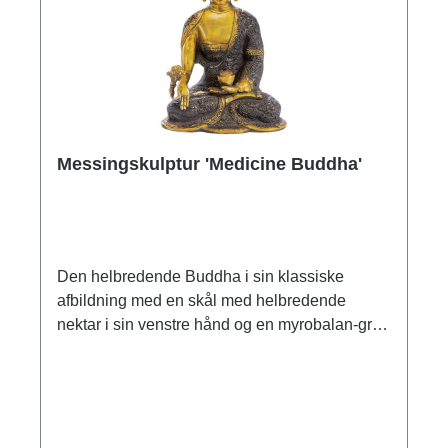
Messingskulptur 'Medicine Buddha'
Den helbredende Buddha i sin klassiske
afbildning med en skål med helbredende
nektar i sin venstre hånd og en myrobalan-gren
i sin højre. Messing med guld og sort finish.
Størrelse 22 x 15 x 9,5 cm (h/b/d). Vægt 2,3 kg.