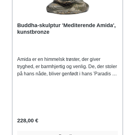
Buddha-skulptur 'Mediterende Amida',
kunstbronze
Amida er en himmelsk trøster, der giver
tryghed, er barmhjertig og venlig. De, der stoler
på hans nåde, bliver genfødt i hans 'Paradis i
det rene land' og opnår endelig befrielse der.
Japan i det 13. århundrede. Original i privat
samling. Kunstbronze. Højde 11 cm.
228,00 €