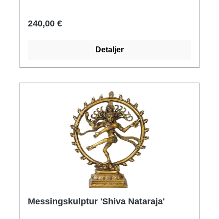
udstråler ro og selvtillid. Størrelse 22,5 x 17 x
15 cm (h/b/d). Vægt ca. 2,5 kg.
240,00 €
Detaljer
Messingskulptur 'Shiva Nataraja'