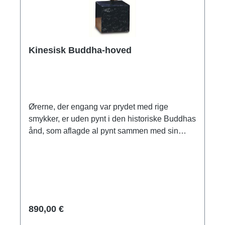
Kinesisk Buddha-hoved
Ørerne, der engang var prydet med rige
smykker, er uden pynt i den historiske Buddhas
ånd, som aflagde al pynt sammen med sin
rang. Det todimensionelle hoved med sine
klare, rene ansigtstræk, det indadvendte blik og
det fredeligt smilende ansigt smelter sammen
til et udtryk af perfekt harmoni. Original: Chi-
dynastiet, 6. århundrede e.Kr., MMA, New York.
Reduktion som ars mundi museumsreplika,
890,00 €
støbt i hånden i polymer kunstmarmor på en