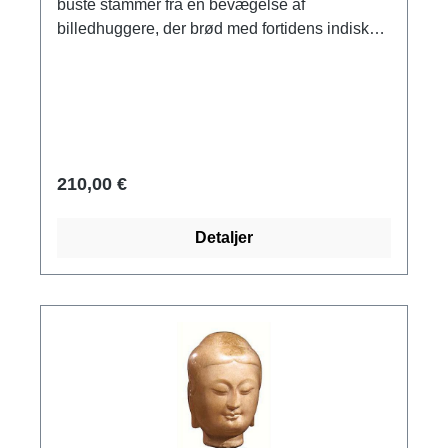
buste stammer fra en bevægelse af
billedhuggere, der brød med fortidens indiske
indflydelse i det 11. århundrede. Denne
ændring, som blev pålagt en etnisk type,
resulterede i en række ansigter, både
buddhistiske og brahminske, som idealiserede
khmer-trækkene.Original: sandsten, Cambodja,
12.-13. århundrede, khmer- og baphuon-stil,
210,00 €
Musée des Arts asiatiques - Guimet,
Paris.Replika i håndpoleret harpiks, på
Detaljer
træbase. Med ægthedscertifikat. Størrelse
inklusive base 29,5 x 12 x 12 cm (h/b/d). Vægt
ca. 2,5 kg.