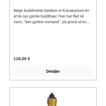
Ifølge buddhistisk tradition er Kanakamuni en
af de syv gamle buddhaer. Han har fået sit
navn, "den gyldne vismand", på grund af en
regn af guld ved sin fødsel. Messing, antikgrøn
med guldfinish. Størrelse 15 x 12 x 8 cm
(h/b/d). Vægt ca. 1,2 kg.
118,00 €
Detaljer