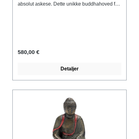
absolut askese. Dette unikke buddhahoved fra
Wat Pa Pratat viser læreren af de fire ædle
sandheder i absolut sindsro og er
sandsynligvis et af de smukkeste
buddhabilleder nogensinde. Ansigtet viser det
typiske snit fra Dvâravatî-perioden. Original:
Staatl. Museum für Völkerkunde, München.
580,00 €
Thailand, Wat Pa Pratat, 7.-9. århundrede e.Kr.
Museumskopi af polymer ars mundi, støbt i
Detaljer
hånden, højde inkl. sokkel 34 cm. Størrelse på
base 14 x 14 cm. Vægt ca. 9 kg.