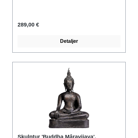
regionen, Cambodja, Musée des Arts
asiatiques-Guimet, Paris. Kopi lavet af
håndpatineret harpiks på en træsokkel. Med
289,00 €
ægthedscertifikat. Størrelse med sokkel 25,5 x
12,5 x 16 cm (h/b/d). Sokkelstørrelse 5,5 x 12 x
Detaljer
12 cm (h/b/d). Vægt 3,2 kg.
Skulptur 'Buddha Mâravijaya',