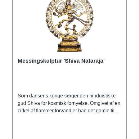
Messingskulptur 'Shiva Nataraja'
Som dansens konge sørger den hinduistiske
gud Shiva for kosmisk fornyelse. Omgivet af en
cirkel af flammer forvandler han det gamle til
det nye med sin kraftfulde dans. Den
detaljerede skulptur er lavet af platinbelagt
messing. Størrelse 53 x 43 x 13 cm (H/B/D).