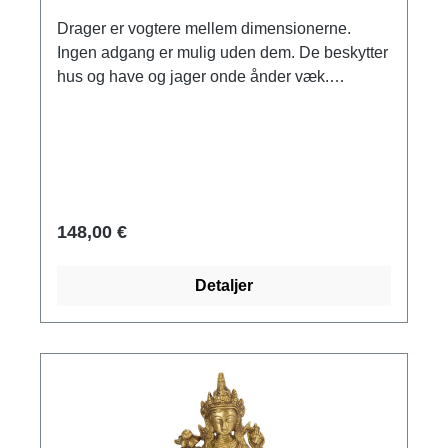
Drager er vogtere mellem dimensionerne.
Ingen adgang er mulig uden dem. De beskytter
hus og have og jager onde ånder væk.
Fremstillet af messing. Størrelse 12 x 21 x 8 cm
(H/B/D). Vægt ca. 1,75 kg.
148,00 €
Detaljer