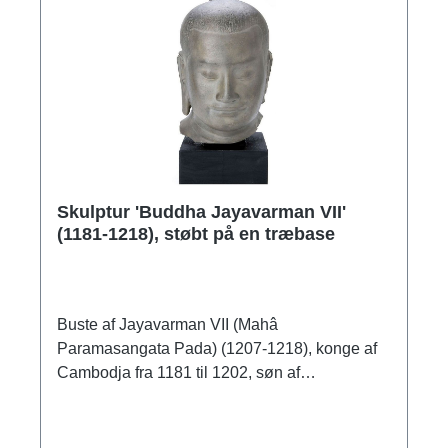
Skulptur 'Buddha Jayavarman VII'
(1181-1218), støbt på en træbase
Buste af Jayavarman VII (Mahâ
Paramasangata Pada) (1207-1218), konge af
Cambodja fra 1181 til 1202, søn af
Dharanindravarman II og Lokeçvara. Original:
sandsten, slutningen af det 12. - begyndelsen
af det 13. århundrede, Bayon-templet i Angkor-