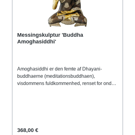
Messingskulptur 'Buddha
Amoghasiddhi'
Amoghasiddhi er den femte af Dhayani-
buddhaerne (meditationsbuddhaen),
visdommens fuldkommenhed, renset for ond
vilje, han legemliggør viljestyrke og
frygtløshed. Han vender mod nord og holder
sin venstre hånd åben opad og sin højre hånd i
en velsignende gestus (Abhayamudra).
Messing, 3-farvet patineret og poleret.
Størrelse 28 x 20 x 14 cm (h/b/d). Vægt 3,5 kg.
368,00 €