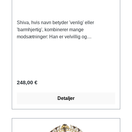
Shiva, hvis navn betyder 'venlig' eller
'barmhjertig', kombinerer mange
modsætninger: Han er velvillig og
ondskabsfuld, meditativ og ekstatisk. Shiva
tilbedes i mange skikkelser, og Nataraja er
den, der knuser uvidenhed under sine fødder
og ødelægger alt, hvad der ikke er baseret på
sandhed og kærlighed. Af messing. Størrelse
30 x 15 x 8 cm (H/B/D). Vægt 2,2 kg.
248,00 €
Detaljer