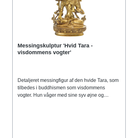
Messingskulptur 'Hvid Tara -
visdommens vogter'
Detaljeret messingfigur af den hvide Tara, som
tilbedes i buddhismen som visdommens
vogter. Hun våger med sine syv øjne og
beskytter mod lidelse. Størrelse 20 x 13,5 x 8
cm (h/b/d). Vægt 1,65 kg.