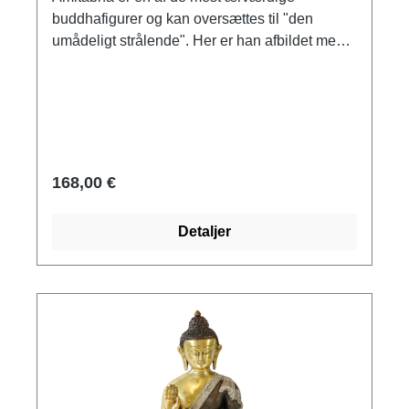
buddhafigurer og kan oversættes til "den
umådeligt strålende". Her er han afbildet med
en almissekrukke i hænderne. Amitabhas
kropsholdning symboliserer den fremtidige
udvikling af det oplyste sind. Fremstillet af
messing. Størrelse 20,5 x 14,5 x 9,5 cm (h/b/d).
168,00 €
Detaljer