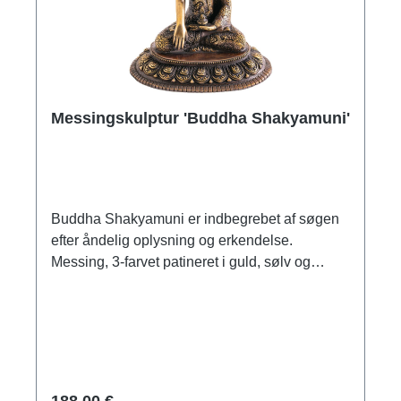
Messingskulptur 'Buddha Shakyamuni'
Buddha Shakyamuni er indbegrebet af søgen
efter åndelig oplysning og erkendelse.
Messing, 3-farvet patineret i guld, sølv og
kobber. Størrelse 19 x 17 x 12,5 cm (h/b/d).
Vægt ca. 1,8 kg.