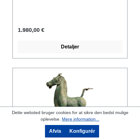
gamle Silkevej og opdagede denne hest, blev
de helt forpustede over det storslåede værk.
Det er nu en af de mest værdifulde kunstskatte
i verden. Figuren balancerer på en svale, som
1.980,00 €
drejer hovedet i forbløffelse. Original:
Paladsmuseet, Beijing. Han-dynastiet, 25-220
Detaljer
e.Kr. Lavet af bronze ved hjælp af tabt voks-
teknikken og patineret i hånden. Reduktion.
Skulpturstørrelse: 27 x 30 x 7 cm (h/b/d).
Marmorsokkel måler 3 x 22 x 12 cm (h/b/d).
Vægt 5 kg.
Dette websted bruger cookies for at sikre den bedst mulige
oplevelse.
Mere information...
Afvis
Konfigurér