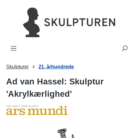
vedindhold
Skulpturer
21. århundrede
Ad van Hassel: Skulptur
'Akrylkærlighed'
Spring over billedgalleri