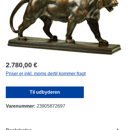
2.780,00 €
Priser er inkl. moms dertil kommer fragt
Til udbyderen
Varenummer:
23905872697