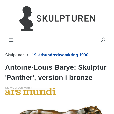
vedindhold
Skulpturer
19. århundrede/omkring 1900
Antoine-Louis Barye: Skulptur
'Panther', version i bronze
Spring over billedgalleri