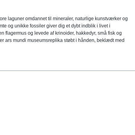
 store laguner omdannet til mineraler, naturlige kunstværker og
og unikke fossiler giver dig et dybt indblik i livet i
 en flagermus og levede af krinoider, hakkedyr, små fisk og
ymer ars mundi museumsreplika støbt i hånden, beklædt med