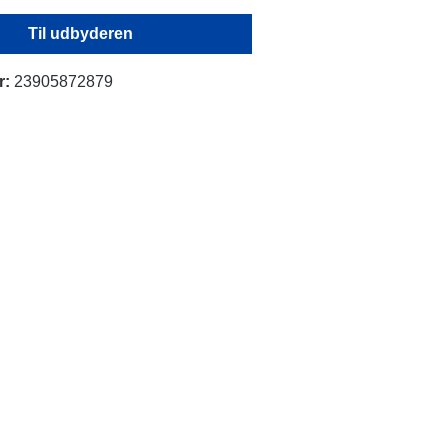
Til udbyderen
r:
23905872879