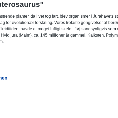
pterosaurus"
lomstrende planter, da livet tog fart, blev organismer i Jurahavets
for evolutionær forskning. Vores trofaste gengivelser af berømte 
kridttiden, havde et meget luftigt skelet, fløj sandsynligvis som
. Hvid jura (Malm), ca. 145 millioner år gammel. Kalksten. Pol
m.
onen