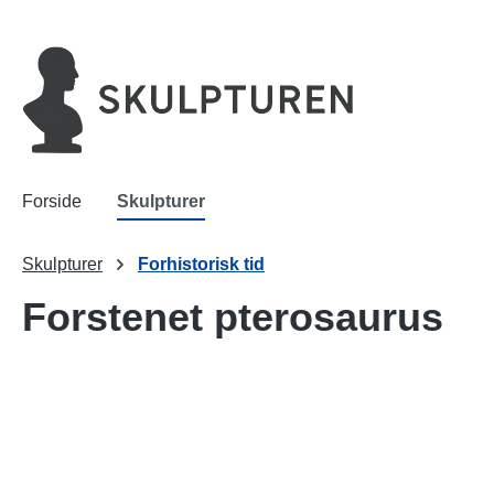
 søgning
Gå til hovednavigation
Forside
Skulpturer
Skulpturer
Forhistorisk tid
Forstenet pterosaurus
Spring over billedgalleri