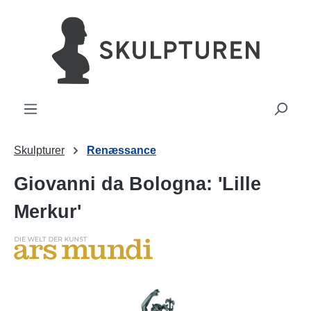
vedindhold
Skulpturer
Renæssance
Giovanni da Bologna: 'Lille
Merkur'
Spring over billedgalleri