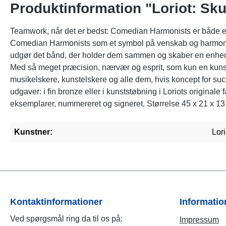
Produktinformation "Loriot: Sk
Teamwork, når det er bedst: Comedian Harmonists er både en k
Comedian Harmonists som et symbol på venskab og harmoni - 
udgør det bånd, der holder dem sammen og skaber en enhed u
Med så meget præcision, nærvær og esprit, som kun en kunstn
musikelskere, kunstelskere og alle dem, hvis koncept for suc
udgaver: i fin bronze eller i kunststøbning i Loriots original
eksemplarer, nummereret og signeret. Størrelse 45 x 21 x 13 
Kunstner:
Lori
Kontaktinformationer
Informati
Ved spørgsmål ring da til os på:
Impressum