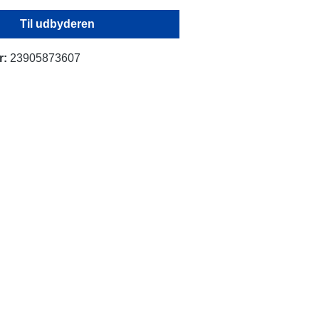
Til udbyderen
r:
23905873607