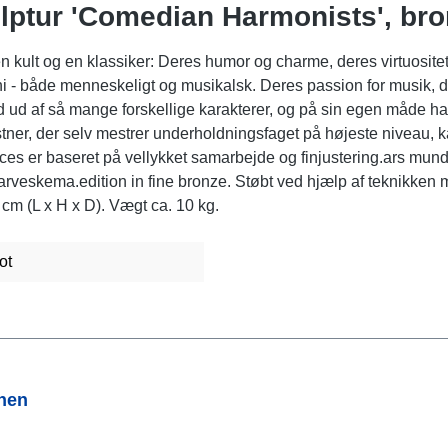
ulptur 'Comedian Harmonists', br
ult og en klassiker: Deres humor og charme, deres virtuositet og
både menneskeligt og musikalsk. Deres passion for musik, deres
d af så mange forskellige karakterer, og på sin egen måde ha
er, der selv mestrer underholdningsfaget på højeste niveau, kan
ces er baseret på vellykket samarbejde og finjustering.ars mund
e farveskema.edition in fine bronze. Støbt ved hjælp af teknikken
cm (L x H x D). Vægt ca. 10 kg.
ot
onen