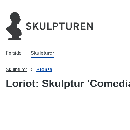
 søgning
Gå til hovednavigation
Forside
Skulpturer
Skulpturer
Bronze
Loriot: Skulptur 'Comed
Spring over billedgalleri