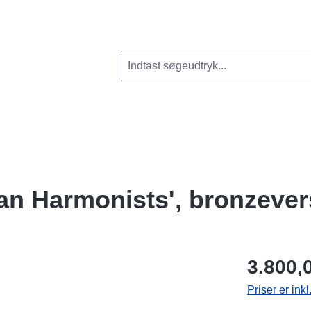
ian Harmonists', bronzever
3.800,
Priser er ink