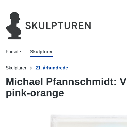
 søgning
Gå til hovednavigation
Forside
Skulpturer
Skulpturer
21. århundrede
Michael Pfannschmidt: Væ
pink-orange
Spring over billedgalleri