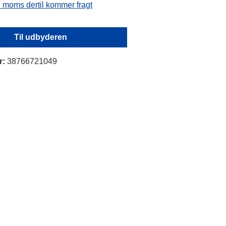
l. moms dertil kommer fragt
Til udbyderen
r:
38766721049