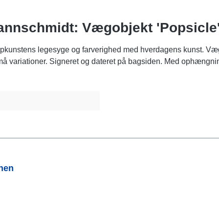
annschmidt: Vægobjekt 'Popsicle',
opkunstens legesyge og farverighed med hverdagens kunst. Vægob
må variationer. Signeret og dateret på bagsiden. Med ophængni
onen