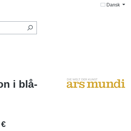
Dansk
n i blå-
 €