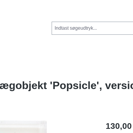
gobjekt 'Popsicle', versio
130,00