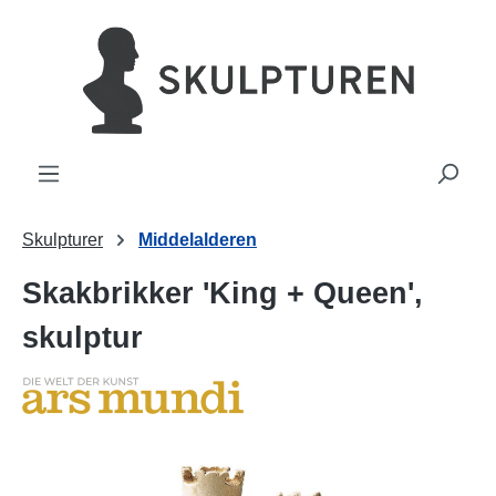
vedindhold
Skulpturer
Middelalderen
Skakbrikker 'King + Queen',
skulptur
Spring over billedgalleri