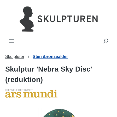
vedindhold
Skulpturer
Sten-/bronzealder
Skulptur 'Nebra Sky Disc'
(reduktion)
Spring over billedgalleri