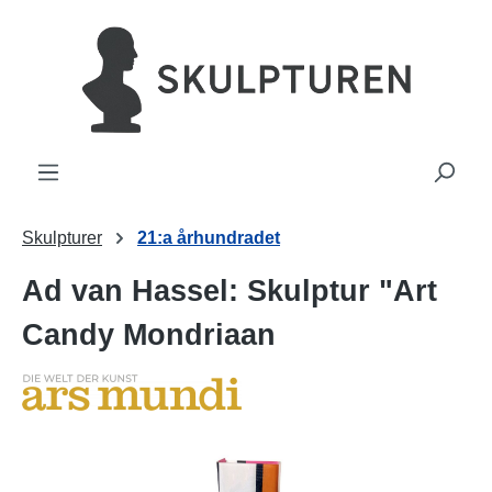
uvudinnehåll
Skulpturer
21:a århundradet
Ad van Hassel: Skulptur "Art
Candy Mondriaan
Hoppa över bildgalleri