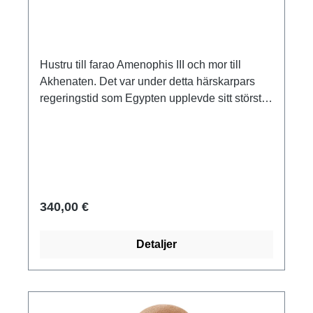
Hustru till farao Amenophis III och mor till
Akhenaten. Det var under detta härskarpars
regeringstid som Egypten upplevde sitt största
välstånd. Egypten, 18:e dynastin, ca 1360 f.Kr.
Original: Staatliche Museen Preußischer
Kulturbesitz, Berlin Polymer ars mundi
museum replika gjuten för hand. Höjd med bas
19 cm. Bas 5 x 5 x 8 cm.
340,00 €
Detaljer