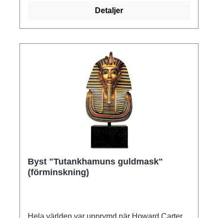
utan som ett lyckat försök att förmedla det
Detaljer
andliga djupet och transcendensen i den
mänskliga existensen. Original: Staatliche
Museen zu Berlin - Preußischer Kulturbesitz.
Egypten, sen tid, ca 300 f.Kr., sten. Polymer ars
mundi museum replika gjuten för hand, höjd
med diabasbas 31 cm.
Byst "Tutankhamuns guldmask"
(förminskning)
Hela världen var upprymd när Howard Carter