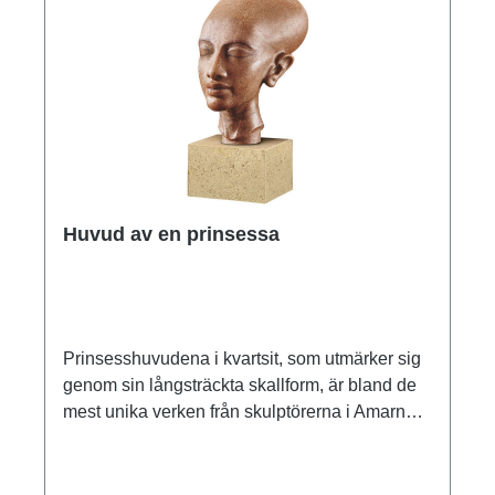
Huvud av en prinsessa
Prinsesshuvudena i kvartsit, som utmärker sig
genom sin långsträckta skallform, är bland de
mest unika verken från skulptörerna i Amarna.
Försök till medicinska förklaringar är här
dömda att misslyckas. Med sin uttrycksfulla stil
vittnar dessa huvuden om den nya