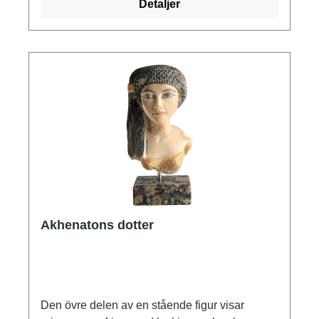
Detaljer
säte för det kungliga hovet och den nya,
glamorösa residensstaden Achet-Aton
grundades. I "Atons horisont", dagens Amarna,
byggdes magnifika tempel under bar himmel
för att ta emot de lugnande strålarna från Atons
sol. För människorna i det forntida Egypten
innebar den nya religionen att de fick ge upp
sin tro på ett liv efter döden i det välsignade
landet i väst. Där solen gick ner kunde Aton
inte existera som livets skapare och kunde inte
återuppväcka de döda. Förlusten av denna
viktiga trosgrund delade befolkningen i två
grupper. Våldsamma oroligheter utbröt mellan
Akhenatons dotter
anhängare och motståndare till den nya kulten
av solguden Aton. Först efter faraons död
återvände den gamla religionen till sitt
ursprung under Akhenatons son Tutankhamun.
Knappast någon annan farao har fascinerat
Den övre delen av en stående figur visar
och påverkat sin samtid och eftervärld så