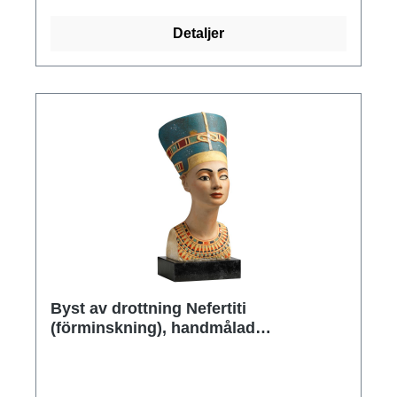
cm (b/h/d). Vikt 5,5 kg. Fullständigt
Detaljer
tredimensionellt bearbetad.
Byst av drottning Nefertiti
(förminskning), handmålad
konstgjutning