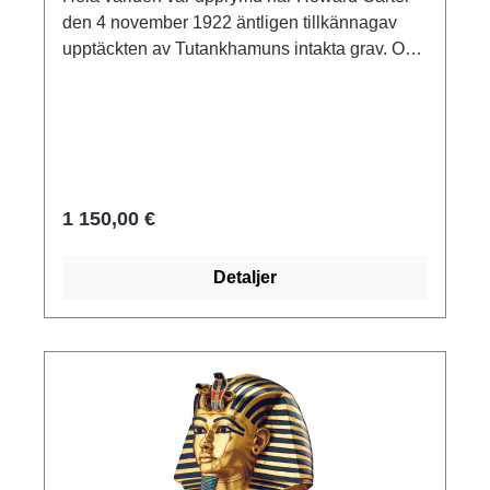
den 4 november 1922 äntligen tillkännagav
upptäckten av Tutankhamuns intakta grav. Och
resultatet var överväldigande: över 5.000
enskilda fynd, magnifika gravgåvor av rent guld
och framför allt den unge faraons legendariska
dödsmask var belöningen för de största
ansträngningarna. Tutankhamuns mumie, helt
bandagerad med linnebandage, bar masken
1 150,00 €
av rent guld över huvud och axlar. Original:
Egyptiska museet, Kairo, Tutankhamuns skatt,
Detaljer
Nya riket, 18:e dynastin, ca 1335 f.Kr.
Ansiktsmask av rent guld som väger 2,27 kg.
Reducerad. Museireplika av polymer ars
mundi, gjuten, målad och förgylld för hand.
Maskens framsida på sockel. Höjd inkl. sockel
27 cm.