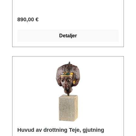
Original: Staatliche Museen zu Berlin -
Preußischer Kulturbesitz, Ägyptisches
Museum. Gamla riket, 5:e dynastin ca 2400
890,00 €
f.Kr, kalksten. Polymer ars mundi museum
replika gjuten för hand. Storlek 40 x 32 x 30 cm
Detaljer
(h/w/d).
Huvud av drottning Teje, gjutning