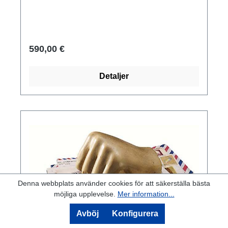
växtlighetens gud. I statyns händer finns hans
gulddekorerade maktinsignier: skaft och blad.
På huvudet bär han Atefs fjäderprydda krona.
Original: Staatliche Museen zu Berlin -
590,00 €
Preußischer Kulturbesitz, Ägyptisches
Museum. Sen period, 6:e/5:e århundradet f.Kr.
Detaljer
Grönpatinerad gjutmetall, delvis förgylld på
svart diabasbas. Storlek 5 x 19 x 5 cm.
Denna webbplats använder cookies för att säkerställa bästa
möjliga upplevelse.
Mer information...
Avböj
Konfigurera