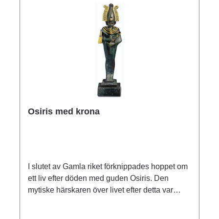
Egyptiska museet, Kairo, Tutankhamuns skatt
Handförgylld skulptörsmodell i polymer. Höjd
inkl. träbas 45 cm. Med certifikat.
Osiris med krona
I slutet av Gamla riket förknippades hoppet om
ett liv efter döden med guden Osiris. Den
mytiske härskaren över livet efter detta var
"Abydos herre", som ledde de dödas domar
och även förkroppsligade återfödelsen som