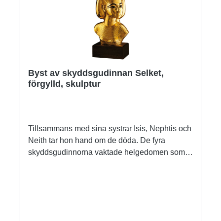
Byst av skyddsgudinnan Selket,
förgylld, skulptur
Tillsammans med sina systrar Isis, Nephtis och
Neith tar hon hand om de döda. De fyra
skyddsgudinnorna vaktade helgedomen som
innehöll den mumifierade Tutankhamuns
inälvor. De skulle skydda faraon i livet efter
döden och avvärja faror. Skulpturen av
skyddsgudinnan Selket är en av de mest
fantastiska skapelserna i Amarna-konsten. Hon