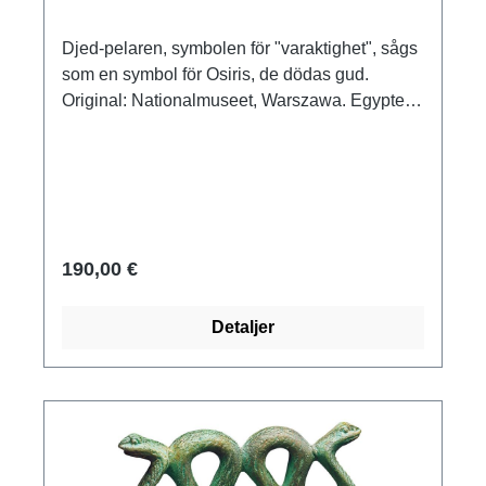
Djed-pelaren, symbolen för "varaktighet", sågs
som en symbol för Osiris, de dödas gud.
Original: Nationalmuseet, Warszawa. Egypten,
sen period, 6:e/5:e århundradet f.Kr. Fajans,
höjd med bas 15 cm.
190,00 €
Detaljer