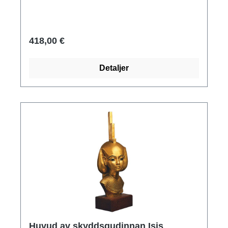
konströrelsen under Akhenaton. Original:
Kvartsit, Egyptiska museet, Kairo. Egypten,
Nya riket, 18:e dynastin, ca 1350 f.Kr. Polymer
418,00 €
ars mundi museum replika gjuten för hand,
höjd med bas av skalkalksten 26 cm.
Detaljer
Huvud av skyddsgudinnan Isis