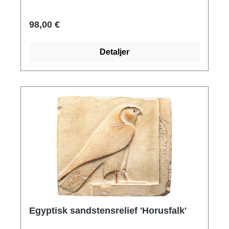
Ptolemaisk period, ca 150-200 f.Kr., kalksten.
Polymer ars mundi museum replika gjuten för
98,00 €
hand. Med upphängningsanordning. Storlek 11
x 10 cm.
Detaljer
Egyptisk sandstensrelief 'Horusfalk'