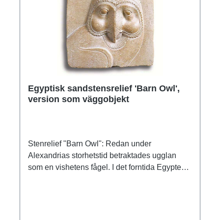
Egyptisk sandstensrelief 'Barn Owl',
version som väggobjekt
Stenrelief "Barn Owl": Redan under
Alexandrias storhetstid betraktades ugglan
som en vishetens fågel. I det forntida Egypten
användes reliefer som denna som
undervisningsobjekt med vilka skulptörer var
tvungna att bevisa sitt konstnärskap. Original:
Metropolitan Museum of Art, New York.