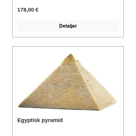
Ljusgrönpatinerad gjutmetall. Höjd med bas 6
178,00 €
cm.
Detaljer
Egyptisk pyramid