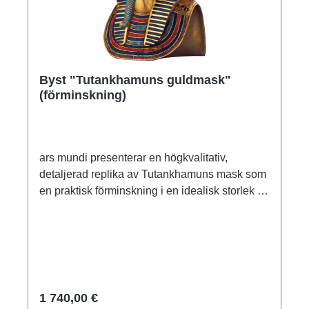
Byst "Tutankhamuns guldmask"
(förminskning)
ars mundi presenterar en högkvalitativ,
detaljerad replika av Tutankhamuns mask som
en praktisk förminskning i en idealisk storlek för
presentation på bord och hyllor. Varje del är
gjuten för hand och omsorgsfullt förgylld och
målad för hand med hamrad metall.Original:
Egyptiska museet, Kairo, Tutankhamuns skatt.
Nya riket, 18:e dynastin, ca 1335 f.Kr. Polymer
ars mundi museum replika, handgjuten,
1 740,00 €
handmålad och förgylld. Storlek 16,5 x 24 x 20