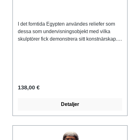
I det forntida Egypten användes reliefer som
dessa som undervisningsobjekt med vilka
skulptörer fick demonstrera sitt konstnärskap.
Original: Metropolitan Museum of Art, New
York. Ptolemaisk period, ca 150-200 f.Kr.,
kalksten. "Horusfalk": Som himlens konung är
falken det heliga djuret för gudarnas konung
Horus. Han är den gud som skyddar jorden
med sina vingar. Museireplika av polymer från
138,00 €
ars mundi, gjuten för hand. Med
upphängningsanordning. Storlek 17 x 15 cm.
Detaljer