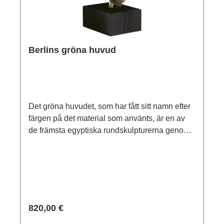
Berlins gröna huvud
Det gröna huvudet, som har fått sitt namn efter
färgen på det material som använts, är en av
de främsta egyptiska rundskulpturerna genom
tiderna. Konstnärens tydligt uttryckta
förtrogenhet med det mänskliga ansiktets
anatomiska struktur är lika unik som
säkerheten i dess avbildning och
förverkligande i konstnärlig form. Det gröna
huvudet ska dock inte ses som ett realistiskt
820,00 €
porträtt av en anonym tjänsteman eller präst,