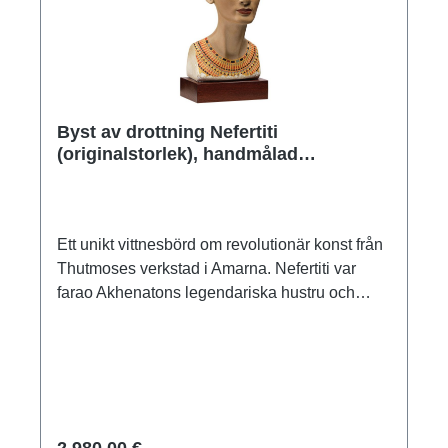
Byst av drottning Nefertiti
(originalstorlek), handmålad
konstgjutning
Ett unikt vittnesbörd om revolutionär konst från
Thutmoses verkstad i Amarna. Nefertiti var
farao Akhenatons legendariska hustru och
Tutankhamuns styvmor. Mittpunkten i den
egyptiska samlingen på Staatliche Museen,
Stiftung Preußischer Kulturbesitz, Berlin.
Replik av ars mundi i polymer. Handgjuten och
omsorgsfullt målad i originalfärger.
Originalstorlek. Höjd med träbas 56 cm. Vikt 18