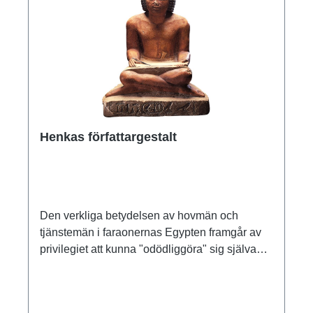
Henkas författargestalt
Den verkliga betydelsen av hovmän och
tjänstemän i faraonernas Egypten framgår av
privilegiet att kunna "odödliggöra" sig själva
som en symbol för status och utbildning. Som
den här Henka-figuren, vars basplatta på
framsidan bär gravägarens namn och titel.