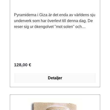
Pyramiderna i Giza är det enda av världens sju
underverk som har överlevt till denna dag. De
reser sig ur ökengolvet "mot solen" och
byggdes som gravmonument för gudakungarna
omkring 2650-2150 f.Kr. i en övermänsklig
bedrift. Deras toppar var ursprungligen täckta
med guldplattor. Polymer ars mundi museum
replika gjuten för hand och med förgylld topp.
Storlek 10,5 x 7,5 x 10,5 cm (B/H/D).
128,00 €
Detaljer