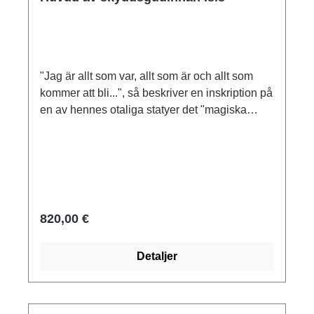
"Jag är allt som var, allt som är och allt som
kommer att bli...", så beskriver en inskription på
en av hennes otaliga statyer det "magiska
riket" och "gudinnan med de 10.000 namnen".
För egyptierna var hon framför allt gudinnan för
moderskap, kvinnlighet och barnafödande.
Hon betraktades som den regerande faraons
modergudinna och skyddsgudinna. Den här
figuren var en av de fyra skyddsgudinnor som
820,00 €
vaktade helgedomen med den mumifierade
Tutankhamuns inälvor. Gudinnorna skulle
Detaljer
skydda faraon i livet efter döden och avvärja
faror. Helgedomen med gudinnorna upptäcktes
i ett rum direkt intill kistkammaren. Egypten,
Nya riket, 18:e dynastin, ca 1335 f.Kr. Original: