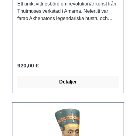
Ett unikt vittnesbörd om revolutionär konst från
Thutmoses verkstad i Amarna. Nefertiti var
farao Akhenatons legendariska hustru och
Tutankhamuns styvmor. Mittpunkten i den
egyptiska samlingen på Staatliche Museen,
Stiftung Preußischer Kulturbesitz, Berlin.
Polymer ars mundi replika gjuten för hand.
Omsorgsfullt handmålad i originalfärger.
Förminskning. Med bas av svart diabas. Höjd
920,00 €
27 cm. Vikt 3,5 kg.
Detaljer