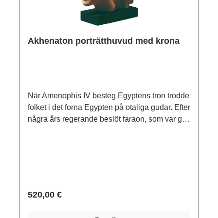
Akhenaton porträtthuvud med krona
När Amenophis IV besteg Egyptens tron trodde
folket i det forna Egypten på otaliga gudar. Efter
några års regerande beslöt faraon, som var gift
med Nefertiti, att utse en ny, enda gud för sitt
land. Kulten av solguden Aton föddes, en
manifestation av Re, som skulle symbolisera
solskivan som källan till allt liv. Amenophis IV
förbjöd sitt folk att tro på de gamla gudarna och
kallade sig hädanefter Akhenaten ("den som
520,00 €
behagar Aton"). För den nya guden Aton
övergavs den gamla huvudstaden Thebe som