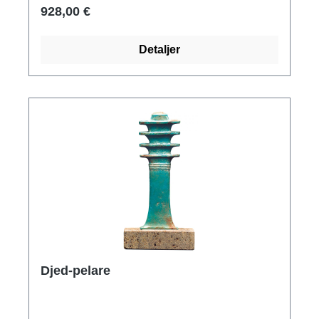
bär en skorpion på huvudet som symboliserar
928,00 €
magi och läkning. Översatt betyder hennes
namn "hon som låter strupar andas" - hon är
Detaljer
människornas skyddsgudinna, men i synnerhet
kungens. Original: Egyptiska museet, Kairo.
Tutankhamuns skatt. Nya riket, 18:e dynastin,
ca 1335 f.Kr. Polymer ars mundi museum
replika, gjuten för hand, handförgylld. Höjd
inklusive träbas 45 cm.
Djed-pelare