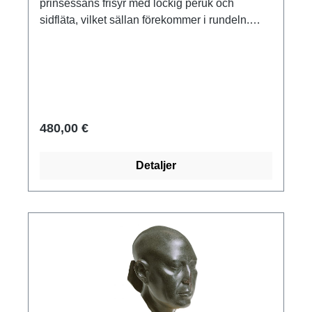
prinsessans frisyr med lockig peruk och
mycket som Akhenaton. Porträtt av härskarens
sidfläta, vilket sällan förekommer i rundeln.
huvud med krona. Original: Museum August
Basen på den fint veckade dräkten till
Kestner Hanover. 18:e dynastin, ca 1360 f.Kr.,
Akhenatons dotter, som kan identifieras som
Amarna. 2-delad reduktion som polymer ars
Anches-en-pa-Aton, är fortfarande bevarad. En
mundi museum replika, gjuten för hand. Höjd
raffinerad ögonmakeup och en känsligt formad
med bas: 23,5 cm.
mun ger intryck av stiliserad elegans. Original:
Musée du Louvre, Paris. Egypten, Nya riket,
480,00 €
18:e dynastin, ca 1345 f.Kr, målad kalksten.
Polymer ars mundi museum replika gjuten för
Detaljer
hand, höjd med marmorsockel 18 cm.