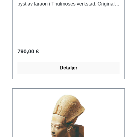
byst av faraon i Thutmoses verkstad. Original:
Staatliche Museen zu Berlin - Preußischer
Kulturbesitz. Nya riket, 18:e dynastin, ca 1345
f.Kr. Polymer ars mundi museum replika gjuten
och målad för hand. Höjd med bas 35,5 cm.
790,00 €
Detaljer