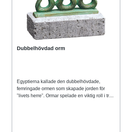
Dubbelhövdad orm
Egyptierna kallade den dubbelhövdade,
femringade ormen som skapade jorden för
"livets herre". Ormar spelade en viktig roll i tron
på gudarna. Deras mystiska och farliga natur
fångade fantasin. Det årliga ruggandet sågs
som en symbol för evig föryngring och
pånyttfödelse.original: Nationalmuseet i
Warszawa. Ptolemaisk tid, ca 200 f.Kr.