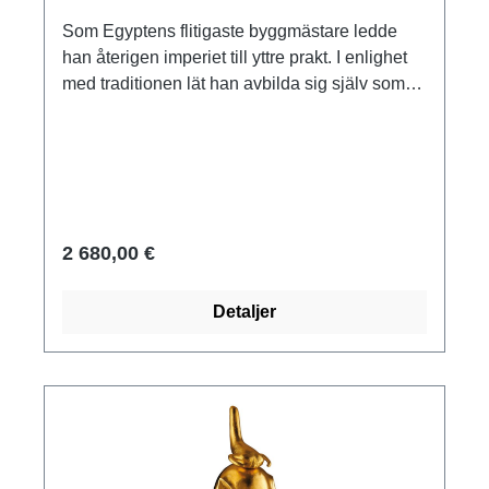
Som Egyptens flitigaste byggmästare ledde
han återigen imperiet till yttre prakt. I enlighet
med traditionen lät han avbilda sig själv som
en idealiserad, evigt ungdomlig gud och
härskare i svart granit. Den krokiga handen är
knuten till en näve, den "blå kronan" med
uraeusormen i pannan har modifierats till en
slags krigshjälm. De mjuka, nästan vänliga
ansiktsdragen tyder dock på att han var en
2 680,00 €
fredlig kung som regerat länge. Original:
Museu Egizio, Turin, granit. Plats för
Detaljer
upptäckten: Karnak. Egypten, Nya riket, 19:e
dynastin, ca 1250 f.Kr. ars mundi museum
replika i konstnärlig gjutning. 78 cm hög, 62 cm
bred, sockel 25 x 44 x 6 cm.