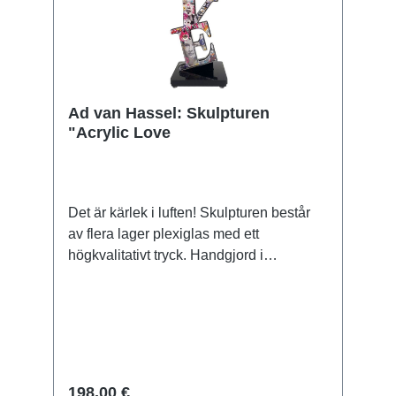
Ad van Hassel: Skulpturen
"Acrylic Love
Det är kärlek i luften! Skulpturen består
av flera lager plexiglas med ett
högkvalitativt tryck. Handgjord i
Nederländerna, signerad, med certifikat.
Storlek 29 x 9 x 9 cm (H/W/D). Vikt ca 0,4
kg. Levereras i en presentförpackning.
198,00 €