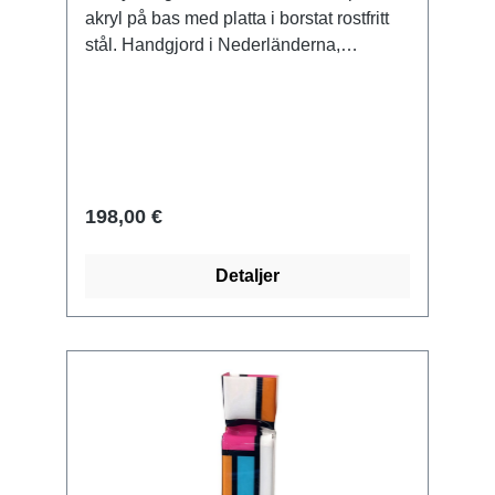
akryl på bas med platta i borstat rostfritt
stål. Handgjord i Nederländerna,
signerad. Storlek 33 x 9 x 9 cm (H/W/D).
Vikt ca 0,6 kg. Levereras i
presentförpackning.
198,00 €
Detaljer