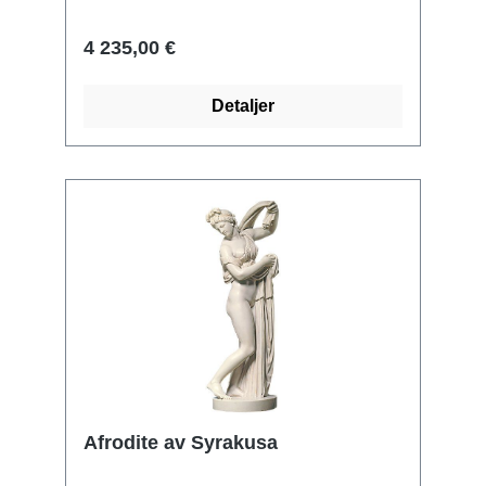
dröm. En mycket speciell konstgjutning
för älskare och kännare av skulptur.
4 235,00 €
Begränsad, signerad och numrerad
världsutgåva om 600 exemplar i
Detaljer
alabastermarmor, monterad på en svart
träbas. Storlek 60 x 75 x 33 cm.
Afrodite av Syrakusa