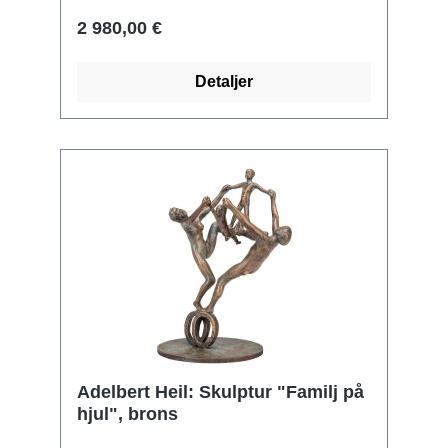
för förlorat vax. På sockel av kalksten.
2 980,00 €
Begränsad upplaga om 49 exemplar,
numrerad och signerad. Format inkl.
Detaljer
sockel 53 x 22 x 10 cm (h/w/d). Format
sockel 10 x 14 x 12 cm (h/w/d). Vikt ca
9,8 kg.
Adelbert Heil: Skulptur "Familj på
hjul", brons