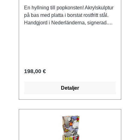
En hyllning till popkonsten! Akrylskulptur
på bas med platta i borstat rostfritt stål.
Handgjord i Nederländerna, signerad.
Storlek 33 x 9 x 9 cm (H/W/D). Vikt ca 0,6
kg. Levereras i en presentförpackning.
198,00 €
Detaljer