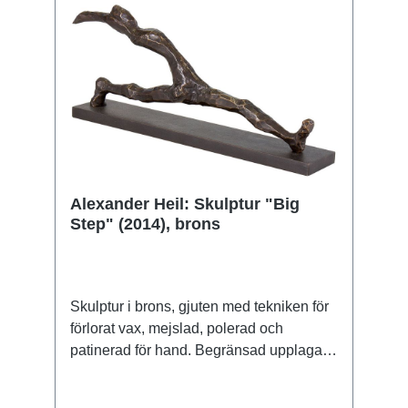
realism och subtil sensualitet, utan hans
"Lisa" utstrålar också lugn och fattning,
vilket kännetecknar hans huvudperson
som en stark och självsäker personlighet.
Edition i fin brons. Skulptur gjuten med
tekniken för förlorat vax, patinerad och
polerad för hand. Begränsad upplaga om
199 exemplar, numrerad och signerad.
Storlek 19,5 x 41,5 x 17 cm (B/H/D). Vikt
Alexander Heil: Skulptur "Big
5,2 kg. ars mundi exclusive edition.
Step" (2014), brons
Skulptur i brons, gjuten med tekniken för
förlorat vax, mejslad, polerad och
patinerad för hand. Begränsad upplaga
om 24 exemplar, numrerad, signerad och
försedd med gjuteriets stämpel. Med