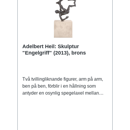
Adelbert Heil: Skulptur
"Engelgriff" (2013), brons
Två tvillingliknande figurer, arm på arm,
ben på ben, förblir i en hållning som
antyder en osynlig spegelaxel mellan
dem. Samtidigt ger den dock den på detta
sätt skapade dubbelskulpturen en silhuett
som ofrivilligt för tankarna till en pilbåge.
Skulptur i fin brons, ciselerad och
patinerad. Gjuten för hand med tekniken