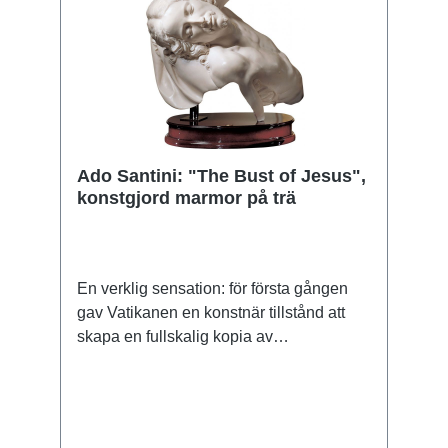
Ado Santini: "The Bust of Jesus",
konstgjord marmor på trä
En verklig sensation: för första gången
gav Vatikanen en konstnär tillstånd att
skapa en fullskalig kopia av
Michelangelos världsberömda Pieta. För
Santini, som är känd för sin speciella
förmåga att modellera in i minsta detalj,
var detta uppfyllandet av en livslång