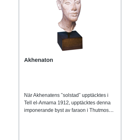
Akhenaton
När Akhenatens "solstad" upptäcktes i
Tell el-Amarna 1912, upptäcktes denna
imponerande byst av faraon i Thutmoses
verkstad. Original: Staatliche Museen zu
Berlin - Preußischer Kulturbesitz. Nya
riket, 18:e dynastin, ca 1345 f.Kr. Polymer