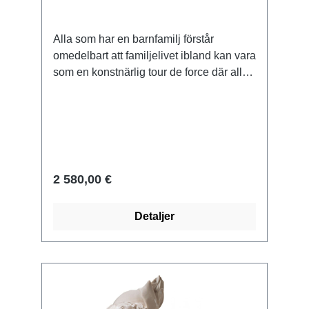
Alla som har en barnfamilj förstår
omedelbart att familjelivet ibland kan vara
som en konstnärlig tour de force där alla
måste spela sin roll.edition i brons, gjuten
med tekniken förlorat vax, mejslad och
patinerad för hand. Begränsad upplaga
om 99 exemplar, numrerad och signerad.
Format 25 x 18 x 12 cm (H/W/D). Vikt
1,95 kg.
2 580,00 €
Detaljer