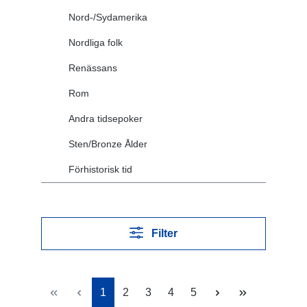
Nord-/Sydamerika
Nordliga folk
Renässans
Rom
Andra tidsepoker
Sten/Bronze Ålder
Förhistorisk tid
Filter
Sida
Sida
Sida
Sida
Sida
1
2
3
4
5