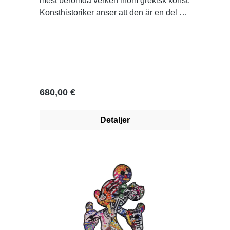
mest berömda verken inom grekisk konst.
Konsthistoriker anser att den är en del av
en fyrhästsvagn som Hieron från
Syrakusa skänkte till Apollons helgedom
som en votivgåva. Original: Museum,
Delphi, tidig klassisk tid, ca 475 f.Kr.
Polymer ars mundi museum replika,
gjuten för hand. Reduktion. Handmålad
680,00 €
och fint patinerad. Höjd inkl. marmorbas:
ca 34 cm.
Detaljer