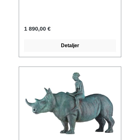
numrerat äkthetsbevis och certifikat för
den begränsade upplagan. Storlek inkl.
bas 11 x 26 x 4,5 cm (h/w/d). Vikt ca 1,4
kg. ars mundi exklusiv utgåva.
1 890,00 €
Detaljer