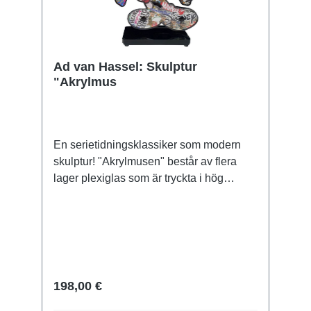
Ad van Hassel: Skulptur
"Akrylmus
En serietidningsklassiker som modern
skulptur! "Akrylmusen" består av flera
lager plexiglas som är tryckta i hög
kvalitet. Handgjord i Nederländerna,
signerad, med certifikat. Storlek 24 x 15,5
x 6 cm (H/W/D). Vikt ca 0,5 kg. Levereras
i en presentförpackning.
198,00 €