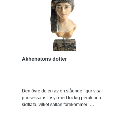
Aton grundades. I "Atons horisont",
dagens Amarna, byggdes magnifika
tempel under bar himmel för att ta emot
de lugnande strålarna från Atons sol. För
människorna i det forntida Egypten
innebar den nya religionen att de fick ge
upp sin tro på ett liv efter döden i det
välsignade landet i väst. Där solen gick
ner kunde Aton inte existera som livets
Akhenatons dotter
skapare och kunde inte återuppväcka de
döda. Förlusten av denna viktiga
trosgrund delade befolkningen i två
grupper. Våldsamma oroligheter utbröt
mellan anhängare och motståndare till
Den övre delen av en stående figur visar
den nya kulten av solguden Aton. Först
prinsessans frisyr med lockig peruk och
efter faraons död återvände den gamla
sidfläta, vilket sällan förekommer i
religionen till sitt ursprung under
rundeln. Basen på den fint veckade
Akhenatons son Tutankhamun. Knappast
dräkten till Akhenatons dotter, som kan
någon annan farao har fascinerat och
identifieras som Anches-en-pa-Aton, är