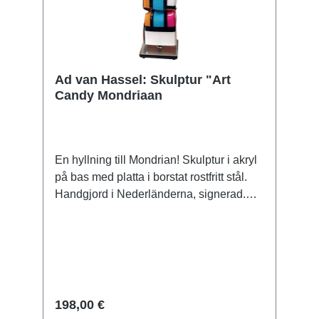
Ad van Hassel: Skulptur "Art
Candy Mondriaan
En hyllning till Mondrian! Skulptur i akryl
på bas med platta i borstat rostfritt stål.
Handgjord i Nederländerna, signerad.
Storlek 33 x 9 x 9 cm (H/W/D). Vikt ca 0,6
kg. Levereras i en presentförpackning.
198,00 €