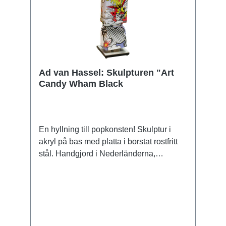
Ad van Hassel: Skulpturen "Art
Candy Wham Black
En hyllning till popkonsten! Skulptur i
akryl på bas med platta i borstat rostfritt
stål. Handgjord i Nederländerna,
signerad. Storlek 33 x 9 x 9 cm (H/W/D).
Vikt ca 0,6 kg. Levereras i en
presentförpackning.