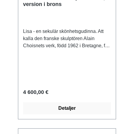
version i brons
Lisa - en sekulär skönhetsgudinna. Att
kalla den franske skulptören Alain
Choisnets verk, född 1962 i Bretagne, för
klassiska är inte helt orimligt: Han gillar
uppenbarligen att orientera sina verk efter
antikens klassiska estetik, att utföra
kroppsformer och draperingar i subtila
detaljer och på så sätt skapa, till exempel
i sin skulptur "Lisa", en hyllning till
4 600,00 €
kvinnligheten som - helt antikt - kan få
henne att framstå nästan som en
Detaljer
skönhetsgudinna. Samtidigt är det inte
mindre uppenbart att "Lisa" är en helt och
hållet modern kvinna. Choisnet strävar
alltså inte bara efter perfekt utformad