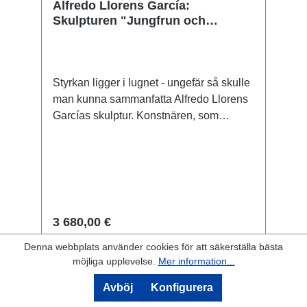
Alfredo Llorens García:
Skulpturen "Jungfrun och
enhörningen" (2024), brons
Styrkan ligger i lugnet - ungefär så skulle
man kunna sammanfatta Alfredo Llorens
Garcías skulptur. Konstnären, som
utbildade sig och undervisade i Valencia,
kombinerar en stor, massiv noshörning
med elegansen hos en kvinnlig
nakenbild, där den kvinnliga figuren
också är uppslukad av att läsa en bok
med stort lugn. Llorens Garcías
3 680,00 €
enastående skulpturala färdigheter
Denna webbplats använder cookies för att säkerställa bästa
uppmärksammades redan i tidig ålder.
Detaljer
möjliga upplevelse.
Mer information...
Under nästan två decennier ställde han
dem till förfogande för den internationellt
Avböj
Konfigurera
kända porslinstillverkaren LLadró i