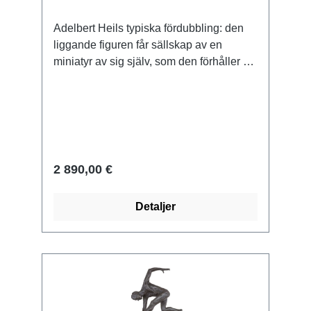
Adelbert Heils typiska fördubbling: den
liggande figuren får sällskap av en
miniatyr av sig själv, som den förhåller sig
till som naturen till idealet: det är, säger
konstnären, detta verkliga jag som
vägleder oss och bär oss vart vi än sätter
våra fötter. Skulptur i brons, gjuten med
tekniken för förlorat vax, mejslad och
patinerad för hand. Begränsad upplaga
2 890,00 €
om 99 exemplar, numrerad och signerad.
Storlek 24 x 29 x 12 cm (H/W/D). Vikt ca
Detaljer
3,45 kg.