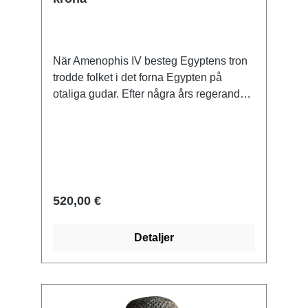
När Amenophis IV besteg Egyptens tron
trodde folket i det forna Egypten på
otaliga gudar. Efter några års regerande
beslöt faraon, som var gift med Nefertiti,
att utse en ny, enda gud för sitt land.
Kulten av solguden Aton föddes, en
manifestation av Re, som skulle
symbolisera solskivan som källan till allt
liv. Amenophis IV förbjöd sitt folk att tro på
520,00 €
de gamla gudarna och kallade sig
hädanefter Akhenaten ("den som
Detaljer
behagar Aton"). För den nya guden Aton
övergavs den gamla huvudstaden Thebe
som säte för det kungliga hovet och den
nya, glamorösa residensstaden Achet-