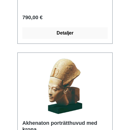
ars mundi museum replika gjuten och
målad för hand. Höjd med bas 35,5 cm.
790,00 €
Detaljer
Akhenaton porträtthuvud med
krona