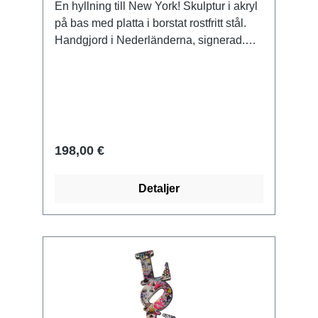
En hyllning till New York! Skulptur i akryl
på bas med platta i borstat rostfritt stål.
Handgjord i Nederländerna, signerad.
Storlek 33 x 9 x 9 cm (H/W/D). Vikt ca 0,6
kg. Levereras i en presentförpackning.
198,00 €
Detaljer