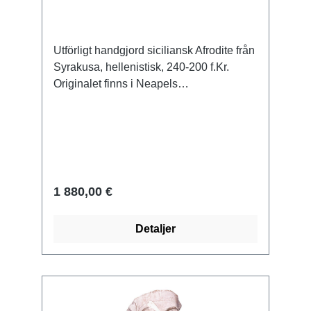
Utförligt handgjord siciliansk Afrodite från
Syrakusa, hellenistisk, 240-200 f.Kr.
Originalet finns i Neapels
nationalmuseum. Reduktion av
högkvalitativ, väderbeständig gjuten sten.
Storlek 35 x 94 cm (B/H). Vikt ca 40 kg.
1 880,00 €
Detaljer