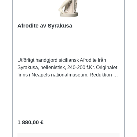
Afrodite av Syrakusa
Utförligt handgjord siciliansk Afrodite från
Syrakusa, hellenistisk, 240-200 f.Kr. Originalet
finns i Neapels nationalmuseum. Reduktion av
högkvalitativ, väderbeständig gjuten sten.
Storlek 35 x 94 cm (B/H). Vikt ca 40 kg.
1 880,00 €