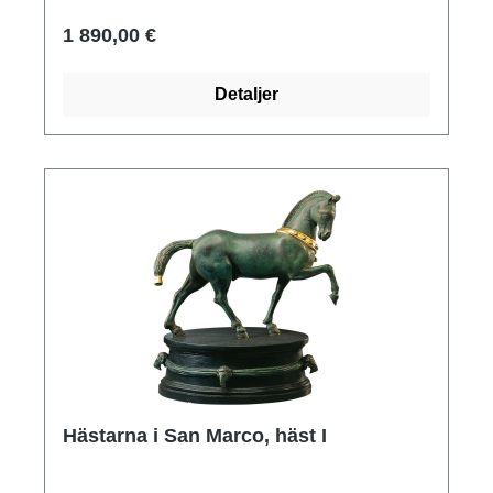
huvudportalen i mitten av kyrkans fasad greps
1 890,00 €
åskådarna på Markusplatsen av gränslös
entusiasm. Hästarna har sedan dess färdats
Detaljer
land och rike runt: en internationell turné förde
dem även till Berlin. Reduction, modellerad
efter de ursprungliga bronshästarna från
Museo Marciano i San Marco i Venedig.
Polymer ars mundi museum replika gjuten för
hand; med bronserad yta, patinerad för hand
och delvis förgylld. Längd 26 cm vardera. Vikt
2,6 kg vardera.
Hästarna i San Marco, häst I