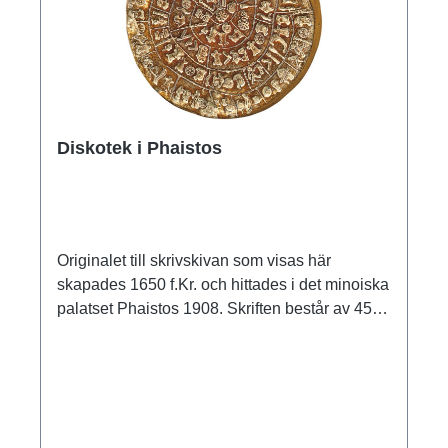
Diskotek i Phaistos
Originalet till skrivskivan som visas här
skapades 1650 f.Kr. och hittades i det minoiska
palatset Phaistos 1908. Skriften består av 45
hieroglyfer som ska läsas medsols: Heraklions
arkeologiska museum, Kreta. Diameter 15 cm.