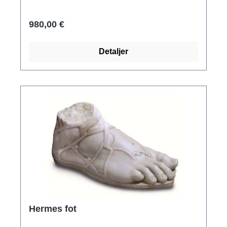
Markuskatedralen och tog plats ovanför
huvudportalen i mitten av kyrkans fasad greps
980,00 €
åskådarna på Markusplatsen av gränslös
entusiasm. Hästarna har sedan dess färdats
Detaljer
land och rike runt: en internationell turné förde
dem även till Berlin. Reduction, modellerad
efter de ursprungliga bronshästarna från
Museo Marciano i San Marco i Venedig.
Polymer ars mundi museum replika gjuten för
hand med bronserad yta, patinerad för hand
och delvis förgylld. Längd 26 cm. Vikt 2,6 kg.
Hermes fot