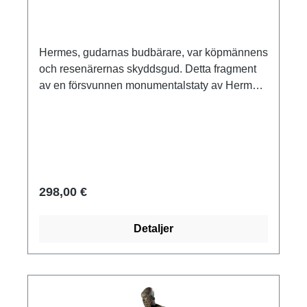
Hermes, gudarnas budbärare, var köpmännens
och resenärernas skyddsgud. Detta fragment
av en försvunnen monumentalstaty av Hermes
är ett blickfång - och en rolig och dekorativ
dörrstoppare.Original: British Museum, London.
Grekland, klassisk hellenistisk tid, ca 2:a
århundradet f.Kr. Museireplika av polymer ars
mundi, gjuten för hand. Storlek 35 x 17 cm. Vikt
5 kg.
298,00 €
Detaljer