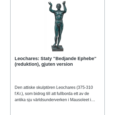
Leochares: Staty "Bedjande Ephebe"
(reduktion), gjuten version
Den attiske skulptören Leochares (375-310
f.Kr.), som bidrog till att fullborda ett av de
antika sju världsunderverken i Mausoleet i
Halikarnassos, förverkligade idealet om den
gudalike heroiske olympiern med den