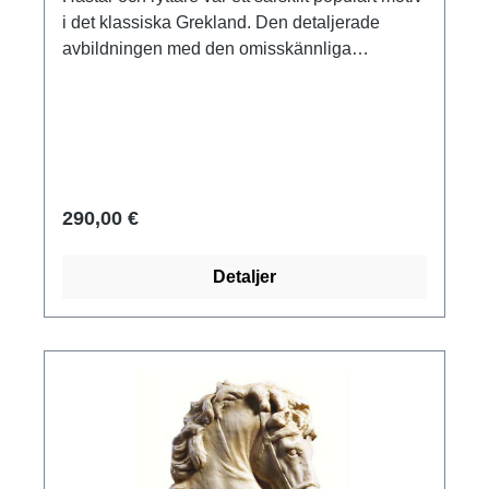
i det klassiska Grekland. Den detaljerade
avbildningen med den omisskännliga
individualiteten i profilen är redan tydligt
hellinistisk. Hittad på Rhodos, 100-talet f.Kr.,
marmor. Originalet hänger idag i MMA, New
York, polymer ars mundi museum replika
gjuten för hand. Storlek ca 33 x 47 cm. Med
upphängningsanordning. Vikt 7 kg.
290,00 €
Detaljer