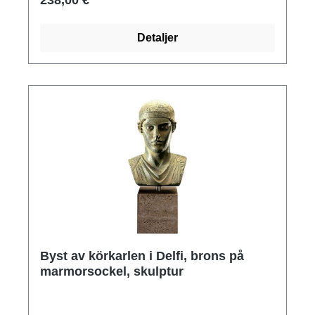
238,00 €
gjuten för hand. Storlek inklusive bas 21 x 10 x
11 cm (h/w/d).
Detaljer
Byst av körkarlen i Delfi, brons på
marmorsockel, skulptur