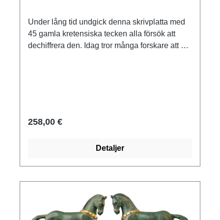
Under lång tid undgick denna skrivplatta med
45 gamla kretensiska tecken alla försök att
dechiffrera den. Idag tror många forskare att det
rör sig om mystiska formler från två
helgedomar. Original: Heraklions arkeologiska
museum, Kreta. Minoisk tid, ca 1650 f.Kr.,
keramik. Höjd inkl. bas 18 cm. Diameter 16 cm.
258,00 €
Detaljer