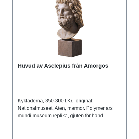
Huvud av Asclepius från Amorgos
Kykladerna, 350-300 f.Kr., original:
Nationalmuseet, Aten, marmor. Polymer ars
mundi museum replika, gjuten för hand.
Sockel: 12 x 15 x 15 cm (h/w/d), total höjd inkl.
sockel 51 cm.