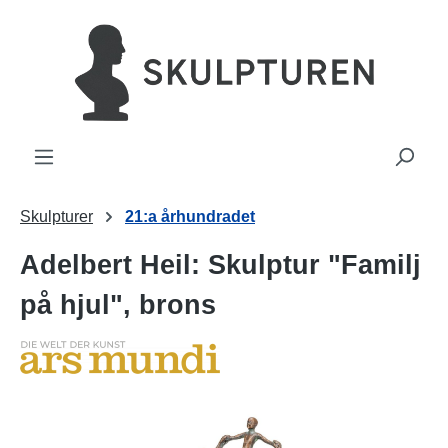
uvudinnehåll
Skulpturer
21:a århundradet
Adelbert Heil: Skulptur "Familj
på hjul", brons
Hoppa över bildgalleri