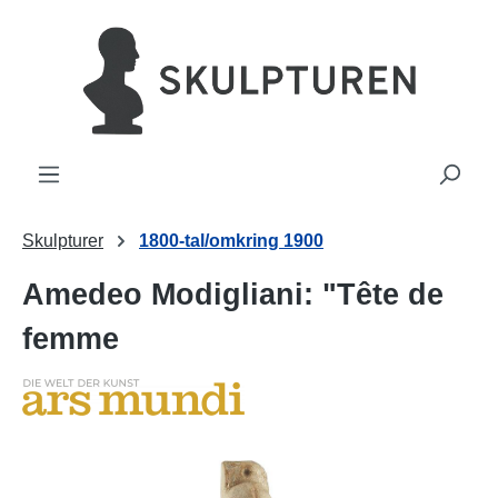
uvudinnehåll
Skulpturer
1800-tal/omkring 1900
Amedeo Modigliani: "Tête de
femme
Hoppa över bildgalleri