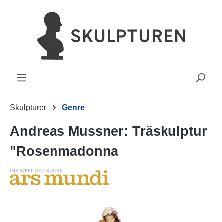
uvudinnehåll
Skulpturer
Genre
Andreas Mussner: Träskulptur
"Rosenmadonna
Hoppa över bildgalleri