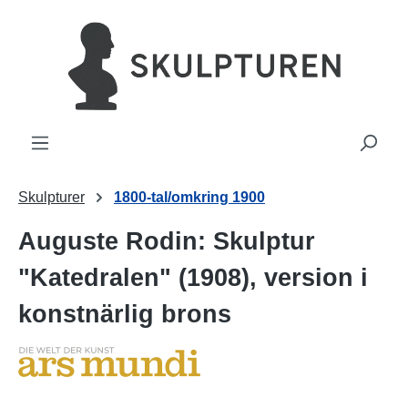
uvudinnehåll
Skulpturer
1800-tal/omkring 1900
Auguste Rodin: Skulptur
"Katedralen" (1908), version i
konstnärlig brons