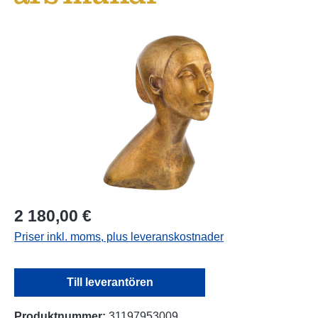
Hoppa över bildgalleri
2 180,00 €
Priser inkl. moms, plus leveranskostnader
Till leverantören
Produktnummer:
31197953009