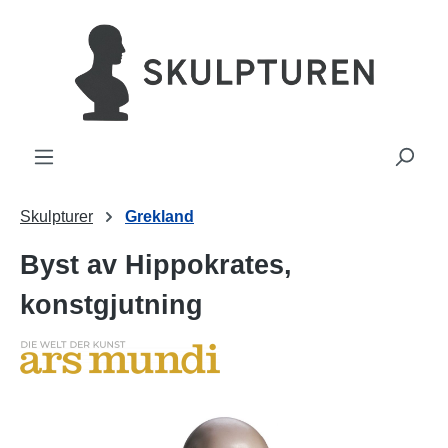
uvudinnehåll
Skulpturer
Grekland
Byst av Hippokrates,
konstgjutning
Hoppa över bildgalleri