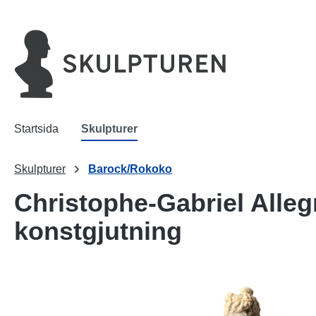
 sökning
Hoppa till huvudnavigering
Startsida
Skulpturer
Skulpturer
Barock/Rokoko
Christophe-Gabriel Alleg
konstgjutning
Hoppa över bildgalleri