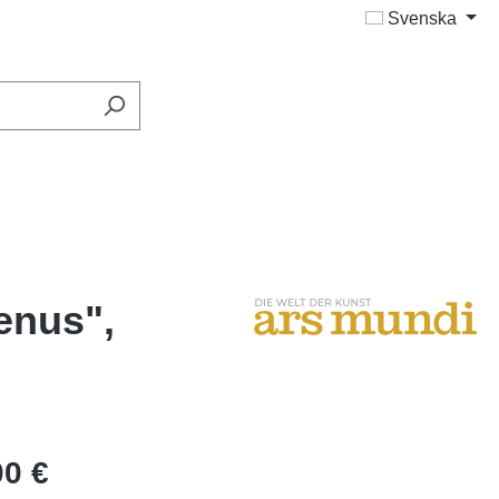
Svenska
enus",
00 €