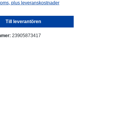
 moms, plus leveranskostnader
Till leverantören
mmer:
23905873417