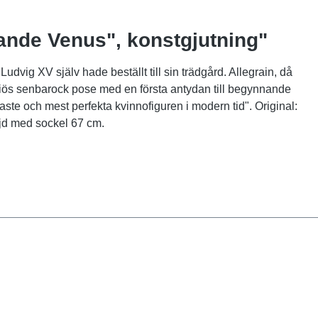
dande Venus", konstgjutning"
ig XV själv hade beställt till sin trädgård. Allegrain, då
ciös senbarock pose med en första antydan till begynnande
ste och mest perfekta kvinnofiguren i modern tid". Original:
öjd med sockel 67 cm.