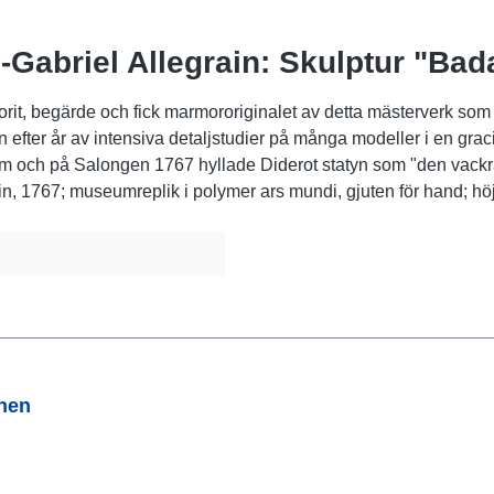
-Gabriel Allegrain: Skulptur "Ba
 begärde och fick marmororiginalet av detta mästerverk som Ludv
efter år av intensiva detaljstudier på många modeller i en gra
iasm och på Salongen 1767 hyllade Diderot statyn som "den vackra
in, 1767; museumreplik i polymer ars mundi, gjuten för hand; h
onen