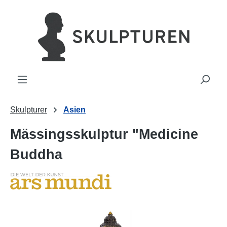
uvudinnehåll
Skulpturer
Asien
Mässingsskulptur "Medicine
Buddha
Hoppa över bildgalleri