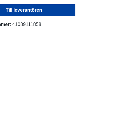
Till leverantören
mmer:
41089111858