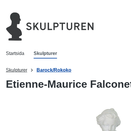
 sökning
Hoppa till huvudnavigering
Startsida
Skulpturer
Skulpturer
Barock/Rokoko
Etienne-Maurice Falconet
Hoppa över bildgalleri