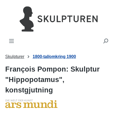
uvudinnehåll
Skulpturer
1800-tal/omkring 1900
François Pompon: Skulptur
"Hippopotamus",
konstgjutning