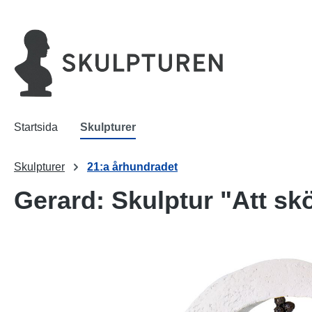
 sökning
Hoppa till huvudnavigering
Startsida
Skulpturer
Skulpturer
21:a århundradet
Gerard: Skulptur "Att s
Hoppa över bildgalleri