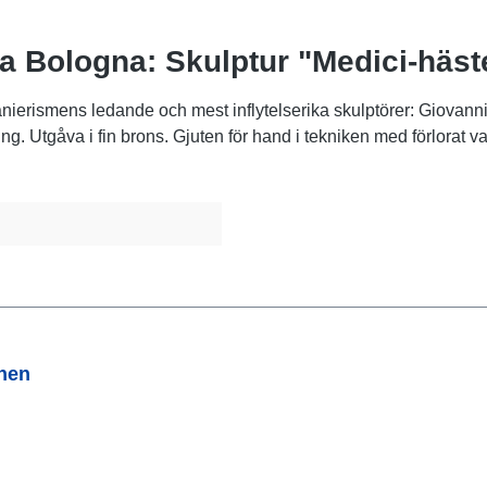
a Bologna: Skulptur "Medici-häst
 manierismens ledande och mest inflytelserika skulptörer: Giovan
ling. Utgåva i fin brons. Gjuten för hand i tekniken med förlora
onen