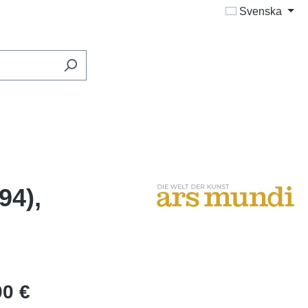
Svenska
94),
00 €