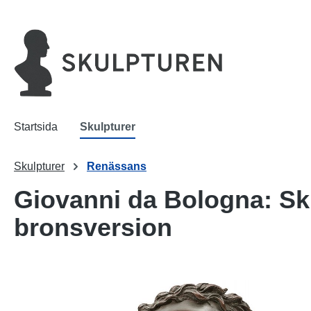
 sökning
Hoppa till huvudnavigering
Startsida
Skulpturer
Skulpturer
Renässans
Giovanni da Bologna: Sku
bronsversion
Hoppa över bildgalleri