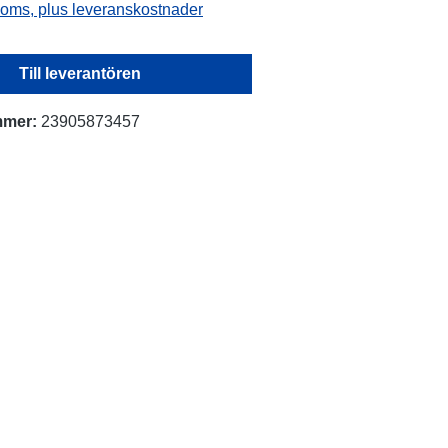
 moms, plus leveranskostnader
Till leverantören
mmer:
23905873457