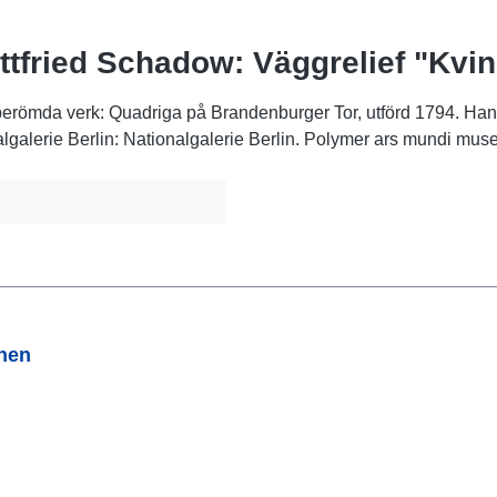
fried Schadow: Väggrelief "Kvinn
 berömda verk: Quadriga på Brandenburger Tor, utförd 1794. Han
nalgalerie Berlin: Nationalgalerie Berlin. Polymer ars mundi mus
onen