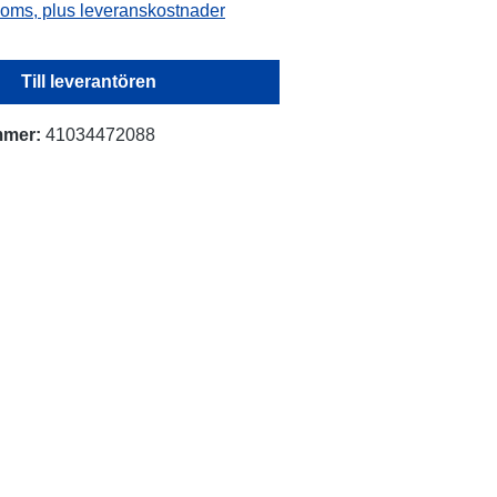
 moms, plus leveranskostnader
Till leverantören
mmer:
41034472088