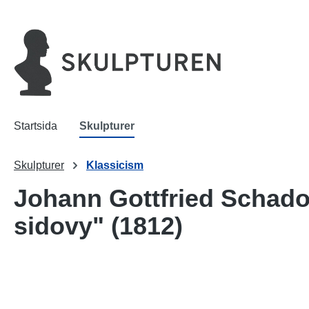
 sökning
Hoppa till huvudnavigering
Startsida
Skulpturer
Skulpturer
Klassicism
Johann Gottfried Schadow
sidovy" (1812)
Hoppa över bildgalleri