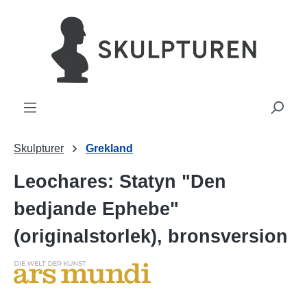
uvudinnehåll
Skulpturer
Grekland
Leochares: Statyn "Den
bedjande Ephebe"
(originalstorlek), bronsversion