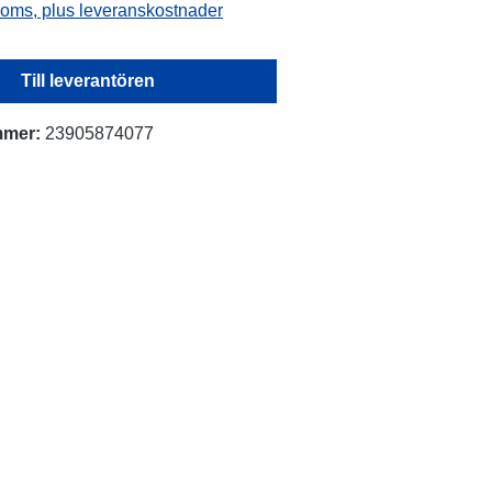
 moms, plus leveranskostnader
Till leverantören
mmer:
23905874077