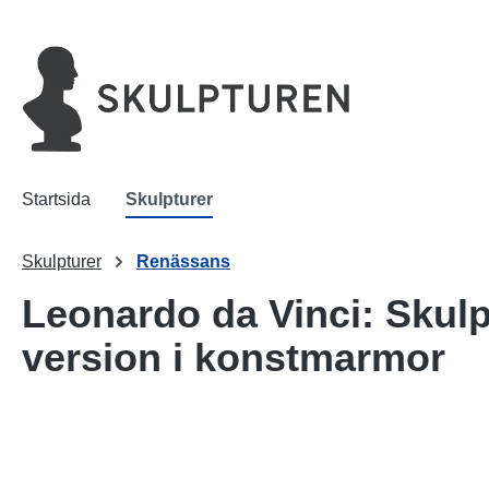
 sökning
Hoppa till huvudnavigering
Startsida
Skulpturer
Skulpturer
Renässans
Leonardo da Vinci: Skulp
version i konstmarmor
Hoppa över bildgalleri