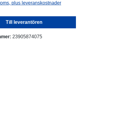
 moms, plus leveranskostnader
Till leverantören
mmer:
23905874075