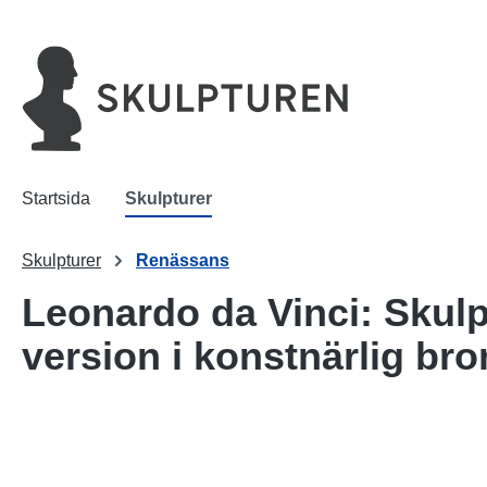
 sökning
Hoppa till huvudnavigering
Startsida
Skulpturer
Skulpturer
Renässans
Leonardo da Vinci: Skulp
version i konstnärlig bro
Hoppa över bildgalleri