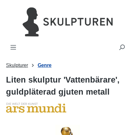
uvudinnehåll
Skulpturer
Genre
Liten skulptur 'Vattenbärare',
guldpläterad gjuten metall
Hoppa över bildgalleri