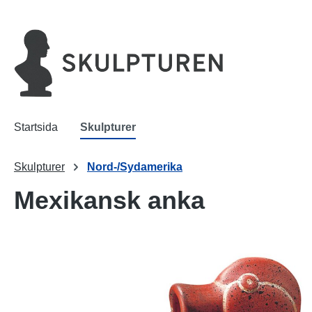
 sökning
Hoppa till huvudnavigering
Startsida
Skulpturer
Skulpturer
Nord-/Sydamerika
Mexikansk anka
Hoppa över bildgalleri