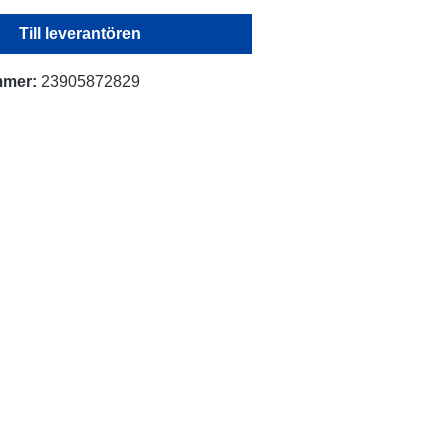
Till leverantören
mmer:
23905872829