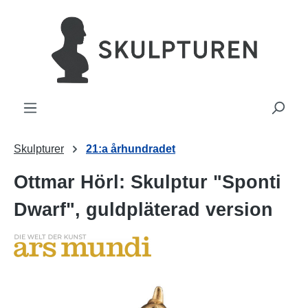
uvudinnehåll
Skulpturer
21:a århundradet
Ottmar Hörl: Skulptur "Sponti
Dwarf", guldpläterad version
Hoppa över bildgalleri