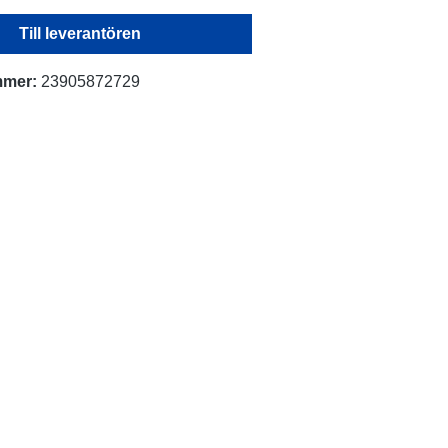
Till leverantören
mmer:
23905872729