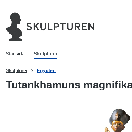
 sökning
Hoppa till huvudnavigering
Startsida
Skulpturer
Skulpturer
Egypten
Tutankhamuns magnifika
Hoppa över bildgalleri