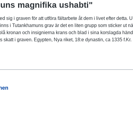
uns magnifika ushabti"
ed sig i graven för att utföra fältarbete åt dem i livet efter det
s i Tutankhamuns grav är det en liten grupp som sticker ut när 
å kronan och insignierna krans och blad i sina korslagda händer
skatt i graven. Egypten, Nya riket, 18:e dynastin, ca 1335 f.K
onen